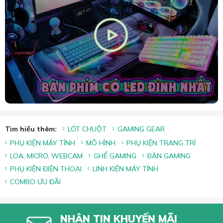
Tìm hiểu thêm:
LÓT CHUỘT
GAMING GEAR
PHỤ KIỆN MÁY TÍNH
MÔ HÌNH
PHỤ KIỆN TRANG TRÍ
LOA, MICRO, WEBCAM
GHẾ GAMING
BÀN GAMING
PHỤ KIỆN ĐIỆN THOẠI
LINH KIỆN MÁY TÍNH
COMBO ƯU ĐÃI
NHẬN TIN KHUYẾN MÃI