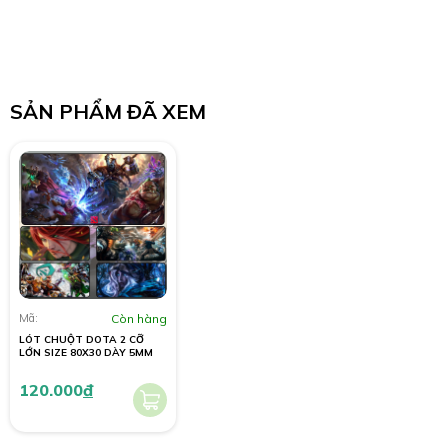
SẢN PHẨM ĐÃ XEM
Mã:
Còn hàng
LÓT CHUỘT DOTA 2 CỠ
LỚN SIZE 80X30 DÀY 5MM
120.000
đ