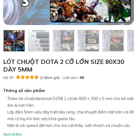
LÓT CHUỘT DOTA 2 CỠ LỚN SIZE 80X30
DÀY 5MM
Mã SP:
(0 đánh giá)
Lượt xem:
98
Thông số sản phẩm
Thảm lót chuột/deskmat DOTA 2 cỡ lớn 800 × 300 × 5 mm cho bề mặt
êm ái hơn hẳn
Lớp đệm 5mm siêu dày triệt tiêu rung, che khuyết điểm mặt bàn và đỡ
mỏi cổ tay khi làm việc/chơi game lâu.
Mặt di vải speed dệt mịn cho ma sát thấp, lướt nhanh và chuẩn xác
Xem thêm