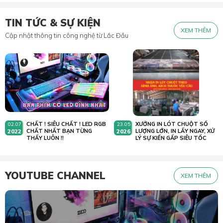
TIN TỨC & SỰ KIỆN
XEM THÊM
Cập nhật thông tin công nghệ từ Lắc Đầu
CHẤT ! SIÊU CHẤT ! LED RGB
XƯỞNG IN LÓT CHUỘT SỐ
02.07
23.05
2022
CHẤT NHẤT BẠN TỪNG
2026
LƯỢNG LỚN, IN LẤY NGAY, XỬ
THẤY LUÔN !!
LÝ SỰ KIẾN GẤP SIÊU TỐC
YOUTUBE CHANNEL
XEM THÊM