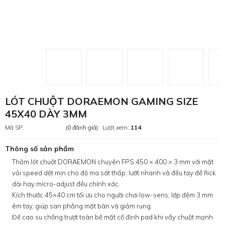
LÓT CHUỘT DORAEMON GAMING SIZE
45X40 DÀY 3MM
Mã SP:
(0 đánh giá)
Lượt xem:
114
Thông số sản phẩm
Thảm lót chuột DORAEMON chuyên FPS 450 × 400 × 3 mm với mặt
vải speed dệt mịn cho độ ma sát thấp, lướt nhanh và đều tay để flick
dài hay micro-adjust đều chính xác.
Kích thước 45×40 cm tối ưu cho người chơi low-sens; lớp đệm 3 mm
êm tay, giúp san phẳng mặt bàn và giảm rung.
Đế cao su chống trượt toàn bề mặt cố định pad khi vẩy chuột mạnh