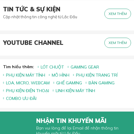
TIN TỨC & SỰ KIỆN
XEM THÊM
Cập nhật thông tin công nghệ từ Lắc Đầu
YOUTUBE CHANNEL
XEM THÊM
Tìm hiểu thêm:
LÓT CHUỘT
GAMING GEAR
PHỤ KIỆN MÁY TÍNH
MÔ HÌNH
PHỤ KIỆN TRANG TRÍ
LOA, MICRO, WEBCAM
GHẾ GAMING
BÀN GAMING
PHỤ KIỆN ĐIỆN THOẠI
LINH KIỆN MÁY TÍNH
COMBO ƯU ĐÃI
NHẬN TIN KHUYẾN MÃI
Bạn vui lòng để lại Email để nhận thông tin
khuyến mãi từ Lắc Đầu