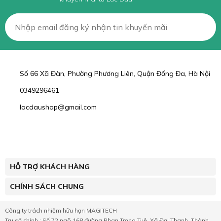
Số 66 Xã Đàn, Phường Phương Liên, Quận Đống Đa, Hà Nội
0349296461
lacdaushop@gmail.com
HỖ TRỢ KHÁCH HÀNG
CHÍNH SÁCH CHUNG
Công ty trách nhiệm hữu hạn MAGITECH
Trụ sở chính : Số 72 ngõ 168 đường Phan Trọng Tuệ, Xã Đại Thanh, Thành