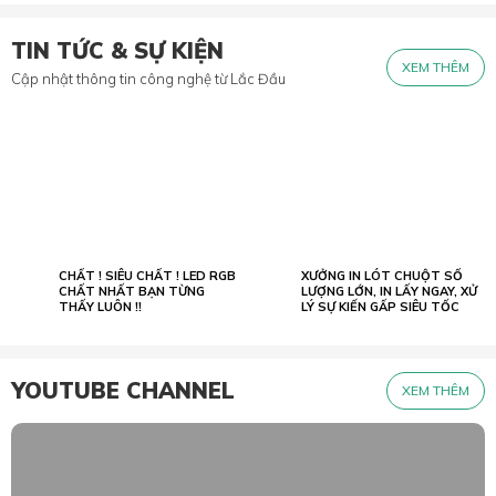
TIN TỨC & SỰ KIỆN
XEM THÊM
Cập nhật thông tin công nghệ từ Lắc Đầu
CHẤT ! SIÊU CHẤT ! LED RGB
XƯỞNG IN LÓT CHUỘT SỐ
02.07
23.05
2022
CHẤT NHẤT BẠN TỪNG
2026
LƯỢNG LỚN, IN LẤY NGAY, XỬ
THẤY LUÔN !!
LÝ SỰ KIẾN GẤP SIÊU TỐC
YOUTUBE CHANNEL
XEM THÊM