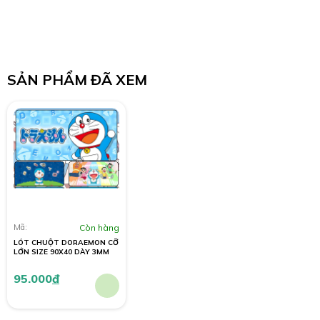
SẢN PHẨM ĐÃ XEM
Mã:
Còn hàng
LÓT CHUỘT DORAEMON CỠ
LỚN SIZE 90X40 DÀY 3MM
95.000
đ