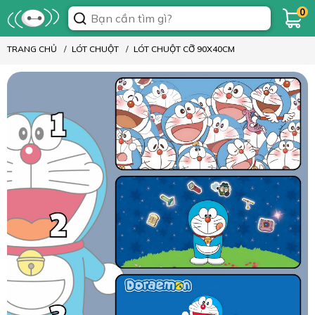
0
TRANG CHỦ
LÓT CHUỘT
LÓT CHUỘT CỠ 90X40CM