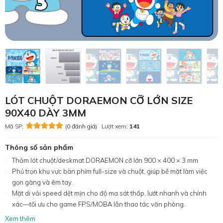
LÓT CHUỘT DORAEMON CỠ LỚN SIZE
90X40 DÀY 3MM
Mã SP:
(0 đánh giá)
Lượt xem:
141
Thông số sản phẩm
Thảm lót chuột/deskmat DORAEMON cỡ lớn 900 × 400 × 3 mm
Phủ trọn khu vực bàn phím full-size và chuột, giúp bề mặt làm việc
gọn gàng và êm tay.
Mặt di vải speed dệt mịn cho độ ma sát thấp, lướt nhanh và chính
xác—tối ưu cho game FPS/MOBA lẫn thao tác văn phòng.
Xem thêm