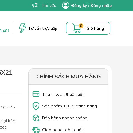
Tin tức
Đăng ký
/
Đăng nhập
0
Tư vấn trực tiếp
Giỏ hàng
6.461
6X21
CHÍNH SÁCH MUA HÀNG
Thanh toán thuận tiện
Sản phẩm 100% chính hãng
 10.24″ ×
Bảo hành nhanh chóng
 mặt bàn
 xác
Giao hàng toàn quốc