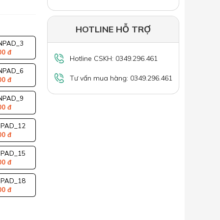
HOTLINE HỖ TRỢ
NPAD_3
00 đ
Hotline CSKH: 0349.296.461
NPAD_6
Tư vấn mua hàng: 0349.296.461
00 đ
NPAD_9
00 đ
NPAD_12
00 đ
NPAD_15
00 đ
NPAD_18
00 đ