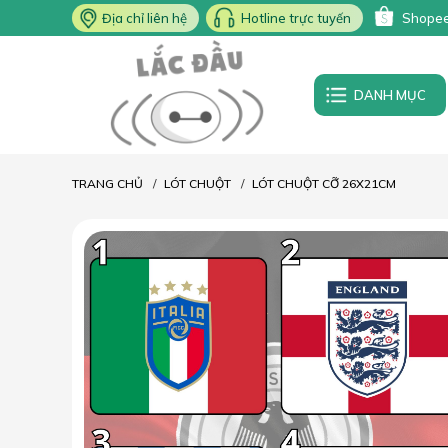
Địa chỉ liên hệ
Hotline trực tuyến
Shope
DANH MỤC
TRANG CHỦ
LÓT CHUỘT
LÓT CHUỘT CỠ 26X21CM