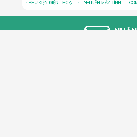
PHỤ KIỆN ĐIỆN THOẠI
LINH KIỆN MÁY TÍNH
COM
NHẬN
Bạn vui lòn
khuyến mãi
HỖ TRỢ 
Hướng dẫ
Hướng dẫ
66 Xã Đàn, Phường Phương Liên, Quận
Góp ý, Kh
Đống Đa, Hà Nội
Hotline & Zalo: 0349296461
Hỗ trợ phân phối sỉ Mr.Sơn: 0886115561
lacdaushop@gmail.com