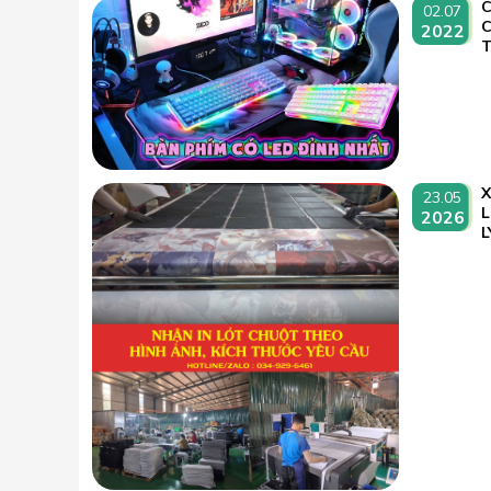
C
02.07
2022
T
23.05
L
2026
L