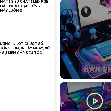
HẤT ! SIÊU CHẤT ! LED RGB
CHẤT NHẤT BẠN TỪNG
HẤY LUÔN !!
XƯỞNG IN LÓT CHUỘT SỐ
ƯỢNG LỚN, IN LẤY NGAY, XỬ
Ý SỰ KIẾN GẤP SIÊU TỐC