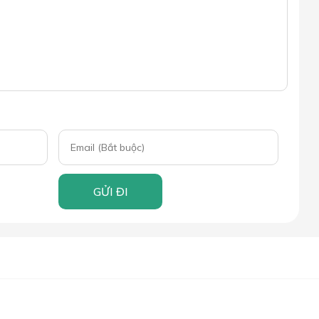
GỬI ĐI