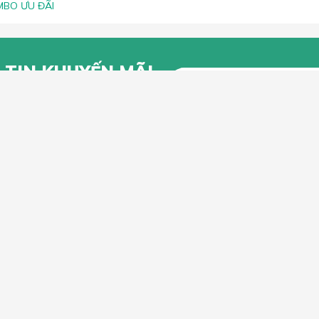
BO ƯU ĐÃI
 TIN KHUYẾN MÃI
g để lại Email để nhận thông tin
 từ Lắc Đầu
KHÁCH HÀNG
CHÍNH SÁCH CHUNG
n mua hàng trực tuyến
Chính sách, quy định chung
n thanh toán
Chính sách vận chuyển
iếu Nại
Chính sách bảo hành
Chính sách đổi trả và hoàn tiền
Chính sách xử lý khiếu nại
Bảo mật thông tin khách hàng