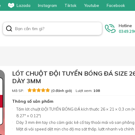
e
Lazada
Instagram
Tiktok
Youtube
Facebook
Hotline
0349.29
LÓT CHUỘT ĐỘI TUYỂN BÓNG ĐÁ SIZE 2
DÀY 3MM
Mã SP:
Lượt xem:
108
(0 đánh giá)
Thông số sản phẩm
Tấm lót chuột ĐỘI TUYỂN BÓNG ĐÁ kích thước 26 × 21 × 0,3 cm (≈
8.27″ × 0.12″)
Dày 3 mm êm tay cho cảm giác kê cổ tay thoải mái và san phẳng
Mặt di vải speed dệt mịn cho độ ma sát thấp, lướt nhanh và chính