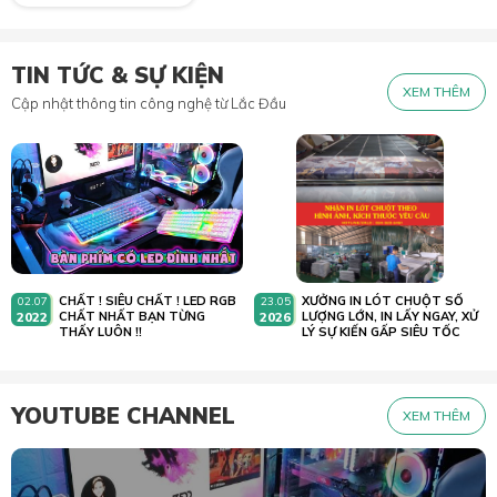
TIN TỨC & SỰ KIỆN
XEM THÊM
Cập nhật thông tin công nghệ từ Lắc Đầu
CHẤT ! SIÊU CHẤT ! LED RGB
XƯỞNG IN LÓT CHUỘT SỐ
02.07
23.05
2022
CHẤT NHẤT BẠN TỪNG
2026
LƯỢNG LỚN, IN LẤY NGAY, XỬ
THẤY LUÔN !!
LÝ SỰ KIẾN GẤP SIÊU TỐC
YOUTUBE CHANNEL
XEM THÊM