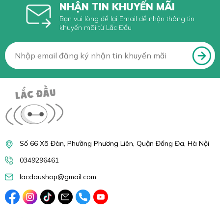
NHẬN TIN KHUYẾN MÃI
Bạn vui lòng để lại Email để nhận thông tin
khuyến mãi từ Lắc Đầu
Số 66 Xã Đàn, Phường Phương Liên, Quận Đống Đa, Hà Nội
0349296461
lacdaushop@gmail.com