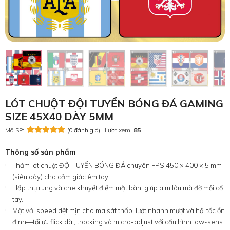
LÓT CHUỘT ĐỘI TUYỂN BÓNG ĐÁ GAMING
SIZE 45X40 DÀY 5MM
Mã SP:
(0 đánh giá)
Lượt xem:
85
Thông số sản phẩm
Thảm lót chuột ĐỘI TUYỂN BÓNG ĐÁ chuyên FPS 450 × 400 × 5 mm
(siêu dày) cho cảm giác êm tay
Hấp thụ rung và che khuyết điểm mặt bàn, giúp aim lâu mà đỡ mỏi cổ
tay.
Mặt vải speed dệt mịn cho ma sát thấp, lướt nhanh mượt và hồi tốc ổn
định—tối ưu flick dài, tracking và micro-adjust với cấu hình low-sens.