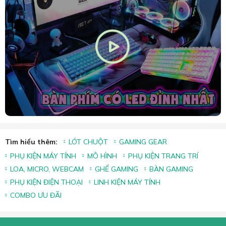
Tìm hiểu thêm:
LÓT CHUỘT
GAMING GEAR
PHỤ KIỆN MÁY TÍNH
MÔ HÌNH
PHỤ KIỆN TRANG TRÍ
LOA, MICRO, WEBCAM
GHẾ GAMING
BÀN GAMING
PHỤ KIỆN ĐIỆN THOẠI
LINH KIỆN MÁY TÍNH
COMBO ƯU ĐÃI