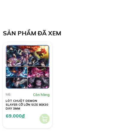
SẢN PHẨM ĐÃ XEM
Mã:
Còn hàng
LÓT CHUỘT DEMON
SLAYER CỠ LỚN SIZE 80X30
DÀY 3MM
69.000
đ