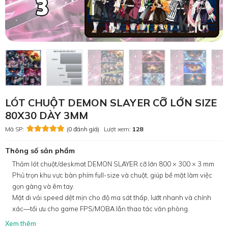
LÓT CHUỘT DEMON SLAYER CỠ LỚN SIZE
80X30 DÀY 3MM
Mã SP:
(0 đánh giá)
Lượt xem:
128
Thông số sản phẩm
Thảm lót chuột/deskmat DEMON SLAYER cỡ lớn 800 × 300 × 3 mm
Phủ trọn khu vực bàn phím full-size và chuột, giúp bề mặt làm việc
gọn gàng và êm tay.
Mặt di vải speed dệt mịn cho độ ma sát thấp, lướt nhanh và chính
xác—tối ưu cho game FPS/MOBA lẫn thao tác văn phòng.
Xem thêm