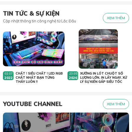
TIN TỨC & SỰ KIỆN
XEM THÊM
Cập nhật thông tin công nghệ từ Lắc Đầu
CHẤT ! SIÊU CHẤT ! LED RGB
XƯỞNG IN LÓT CHUỘT SỐ
02.07
23.05
2022
CHẤT NHẤT BẠN TỪNG
2026
LƯỢNG LỚN, IN LẤY NGAY, XỬ
THẤY LUÔN !!
LÝ SỰ KIẾN GẤP SIÊU TỐC
YOUTUBE CHANNEL
XEM THÊM