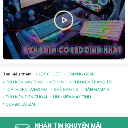
Tìm hiểu thêm:
LÓT CHUỘT
GAMING GEAR
PHỤ KIỆN MÁY TÍNH
MÔ HÌNH
PHỤ KIỆN TRANG TRÍ
LOA, MICRO, WEBCAM
GHẾ GAMING
BÀN GAMING
PHỤ KIỆN ĐIỆN THOẠI
LINH KIỆN MÁY TÍNH
COMBO ƯU ĐÃI
NHẬN TIN KHUYẾN MÃI