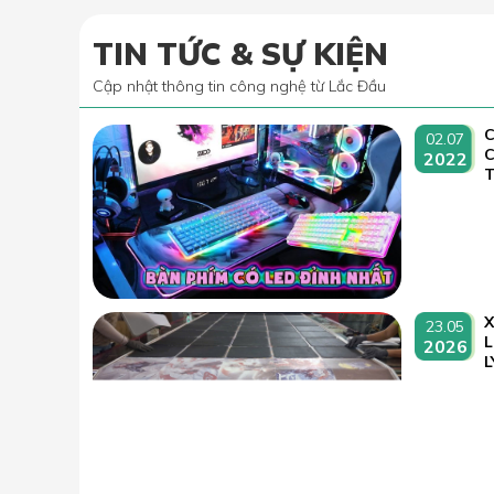
TIN TỨC & SỰ KIỆN
Cập nhật thông tin công nghệ từ Lắc Đầu
C
02.07
2022
T
23.05
L
2026
L