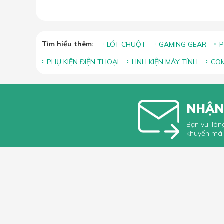
Tìm hiểu thêm:
LÓT CHUỘT
GAMING GEAR
P
PHỤ KIỆN ĐIỆN THOẠI
LINH KIỆN MÁY TÍNH
COM
NHẬN
Bạn vui lòn
khuyến mãi
HỖ TRỢ 
Hướng dẫ
Hướng dẫ
66 Xã Đàn, Phường Phương Liên, Quận
Góp ý, Kh