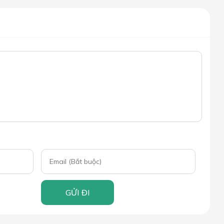
GỬI ĐI