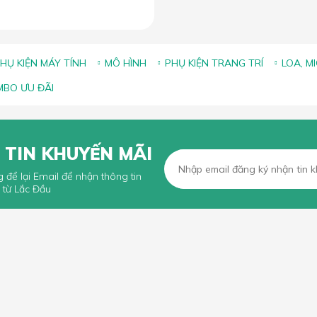
HỤ KIỆN MÁY TÍNH
MÔ HÌNH
PHỤ KIỆN TRANG TRÍ
LOA, M
BO ƯU ĐÃI
 TIN KHUYẾN MÃI
g để lại Email để nhận thông tin
 từ Lắc Đầu
KHÁCH HÀNG
CHÍNH SÁCH CHUNG
n mua hàng trực tuyến
Chính sách, quy định chung
n thanh toán
Chính sách vận chuyển
iếu Nại
Chính sách bảo hành