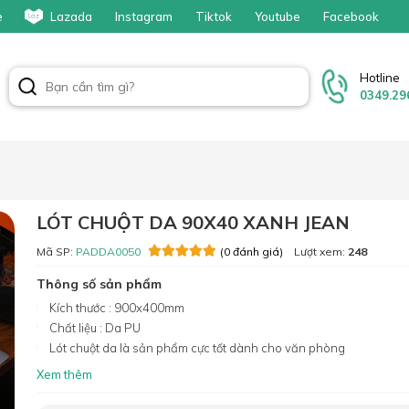
e
Lazada
Instagram
Tiktok
Youtube
Facebook
Hotline
0349.29
LÓT CHUỘT DA 90X40 XANH JEAN
Mã SP:
PADDA0050
Lượt xem:
248
(0 đánh giá)
Thông số sản phẩm
Kích thước : 900x400mm
Chất liệu : Da PU
Lót chuột da là sản phẩm cực tốt dành cho văn phòng
Xem thêm