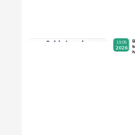
B
19.05
b
2026