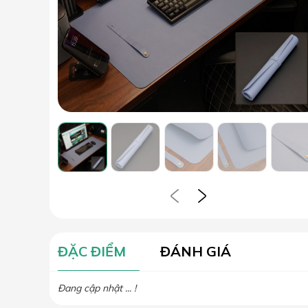
ĐẶC ĐIỂM
ĐÁNH GIÁ
Đang cập nhật ... !