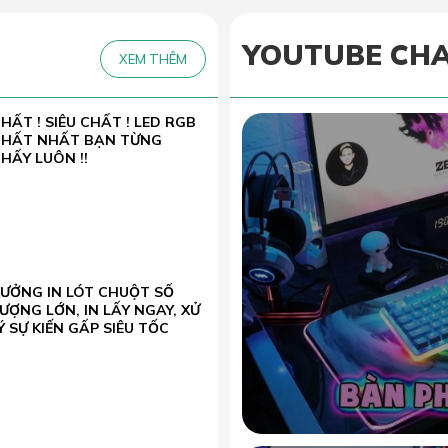
YOUTUBE CH
XEM THÊM
HẤT ! SIÊU CHẤT ! LED RGB
CHẤT NHẤT BẠN TỪNG
HẤY LUÔN !!
XƯỞNG IN LÓT CHUỘT SỐ
ƯỢNG LỚN, IN LẤY NGAY, XỬ
Ý SỰ KIẾN GẤP SIÊU TỐC