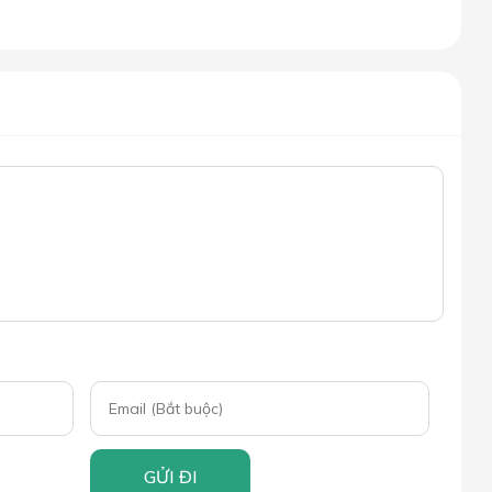
GỬI ĐI