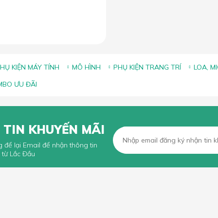
HỤ KIỆN MÁY TÍNH
MÔ HÌNH
PHỤ KIỆN TRANG TRÍ
LOA, M
BO ƯU ĐÃI
 TIN KHUYẾN MÃI
g để lại Email để nhận thông tin
 từ Lắc Đầu
KHÁCH HÀNG
CHÍNH SÁCH CHUNG
n mua hàng trực tuyến
Chính sách, quy định chung