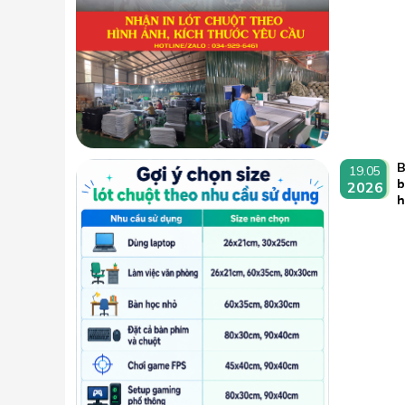
B
19.05
b
2026