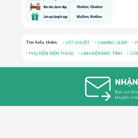
Tìm hiểu thêm:
LÓT CHUỘT
GAMING GEAR
P
PHỤ KIỆN ĐIỆN THOẠI
LINH KIỆN MÁY TÍNH
COM
NHẬN
Bạn vui lòn
khuyến mãi
HỖ TRỢ 
Hướng dẫ