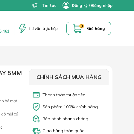
Tin tức
Đăng ký
/
Đăng nhập
0
Tư vấn trực tiếp
Giỏ hàng
6.461
DÀY 5MM
CHÍNH SÁCH MUA HÀNG
Thanh toán thuận tiện
ho bề mặt
Sản phẩm 100% chính hãng
 đỡ mỏi cổ
Bảo hành nhanh chóng
ác
Giao hàng toàn quốc