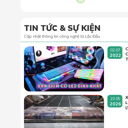
TIN TỨC & SỰ KIỆN
Cập nhật thông tin công nghệ từ Lắc Đầu
C
02.07
2022
T
23.05
L
2026
L