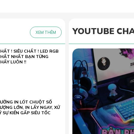
YOUTUBE CH
XEM THÊM
HẤT ! SIÊU CHẤT ! LED RGB
CHẤT NHẤT BẠN TỪNG
HẤY LUÔN !!
XƯỞNG IN LÓT CHUỘT SỐ
ƯỢNG LỚN, IN LẤY NGAY, XỬ
Ý SỰ KIẾN GẤP SIÊU TỐC