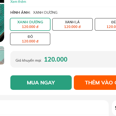
Xem thêm
HÌNH ẢNH:
XANH DƯƠNG
XANH DƯƠNG
XANH LÁ
ĐE
120.000 đ
120.000 đ
120.0
ĐỎ
120.000 đ
120.000
Giá khuyến mại:
MUA NGAY
THÊM VÀO 