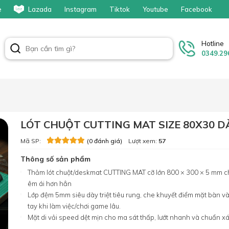
e
Lazada
Instagram
Tiktok
Youtube
Facebook
Hotline
0349.29
LÓT CHUỘT CUTTING MAT SIZE 80X30 
Mã SP:
Lượt xem:
57
(0 đánh giá)
Thông số sản phẩm
Thảm lót chuột/deskmat CUTTING MAT cỡ lớn 800 × 300 × 5 mm c
êm ái hơn hẳn
Lớp đệm 5mm siêu dày triệt tiêu rung, che khuyết điểm mặt bàn và
tay khi làm việc/chơi game lâu.
Mặt di vải speed dệt mịn cho ma sát thấp, lướt nhanh và chuẩn x