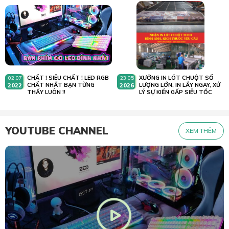
CHẤT ! SIÊU CHẤT ! LED RGB
XƯỞNG IN LÓT CHUỘT SỐ
02.07
23.05
2022
CHẤT NHẤT BẠN TỪNG
2026
LƯỢNG LỚN, IN LẤY NGAY, XỬ
THẤY LUÔN !!
LÝ SỰ KIẾN GẤP SIÊU TỐC
YOUTUBE CHANNEL
XEM THÊM