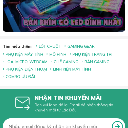
Tìm hiểu thêm:
LÓT CHUỘT
GAMING GEAR
PHỤ KIỆN MÁY TÍNH
MÔ HÌNH
PHỤ KIỆN TRANG TRÍ
LOA, MICRO, WEBCAM
GHẾ GAMING
BÀN GAMING
PHỤ KIỆN ĐIỆN THOẠI
LINH KIỆN MÁY TÍNH
COMBO ƯU ĐÃI
NHẬN TIN KHUYẾN MÃI
Bạn vui lòng để lại Email để nhận thông tin
khuyến mãi từ Lắc Đầu