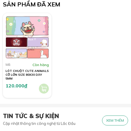
SẢN PHẨM ĐÃ XEM
Mã:
Còn hàng
LÓT CHUỘT CUTE ANIMALS
CỠ LỚN SIZE 80X30 DÀY
5MM
120.000
đ
TIN TỨC & SỰ KIỆN
XEM THÊM
Cập nhật thông tin công nghệ từ Lắc Đầu