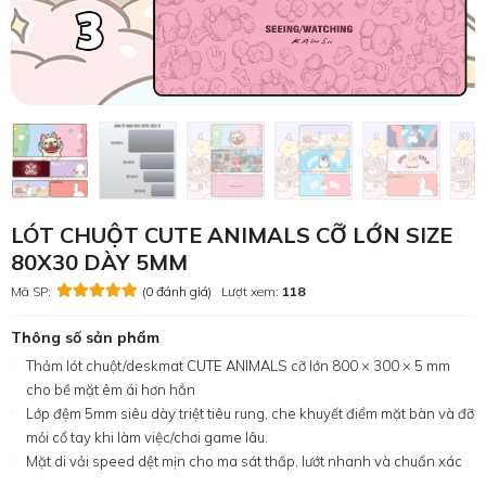
LÓT CHUỘT CUTE ANIMALS CỠ LỚN SIZE
80X30 DÀY 5MM
Mã SP:
(0 đánh giá)
Lượt xem:
118
Thông số sản phẩm
Thảm lót chuột/deskmat CUTE ANIMALS cỡ lớn 800 × 300 × 5 mm
cho bề mặt êm ái hơn hẳn
Lớp đệm 5mm siêu dày triệt tiêu rung, che khuyết điểm mặt bàn và đỡ
mỏi cổ tay khi làm việc/chơi game lâu.
Mặt di vải speed dệt mịn cho ma sát thấp, lướt nhanh và chuẩn xác