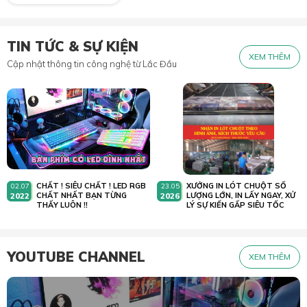
TIN TỨC & SỰ KIỆN
XEM THÊM
Cập nhật thông tin công nghệ từ Lắc Đầu
CHẤT ! SIÊU CHẤT ! LED RGB
XƯỞNG IN LÓT CHUỘT SỐ
02.07
23.05
2022
CHẤT NHẤT BẠN TỪNG
2026
LƯỢNG LỚN, IN LẤY NGAY, XỬ
THẤY LUÔN !!
LÝ SỰ KIẾN GẤP SIÊU TỐC
YOUTUBE CHANNEL
XEM THÊM