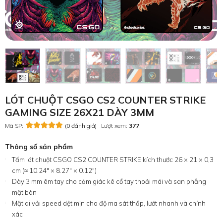
LÓT CHUỘT CSGO CS2 COUNTER STRIKE
GAMING SIZE 26X21 DÀY 3MM
Mã SP:
(0 đánh giá)
Lượt xem:
377
Thông số sản phẩm
Tấm lót chuột CSGO CS2 COUNTER STRIKE kích thước 26 × 21 × 0,3
cm (≈ 10.24″ × 8.27″ × 0.12″)
Dày 3 mm êm tay cho cảm giác kê cổ tay thoải mái và san phẳng
mặt bàn
Mặt di vải speed dệt mịn cho độ ma sát thấp, lướt nhanh và chính
xác