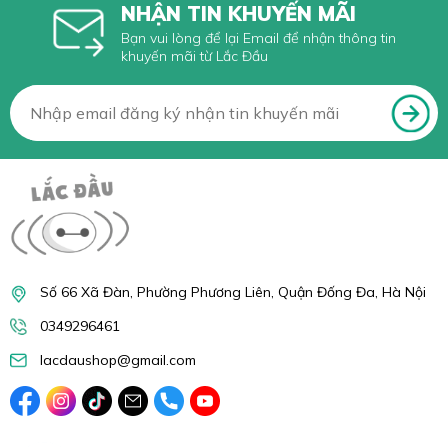
NHẬN TIN KHUYẾN MÃI
Bạn vui lòng để lại Email để nhận thông tin
khuyến mãi từ Lắc Đầu
Số 66 Xã Đàn, Phường Phương Liên, Quận Đống Đa, Hà Nội
0349296461
lacdaushop@gmail.com