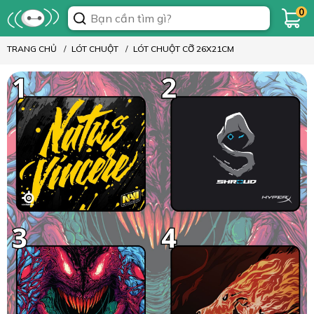
0
TRANG CHỦ
LÓT CHUỘT
LÓT CHUỘT CỠ 26X21CM