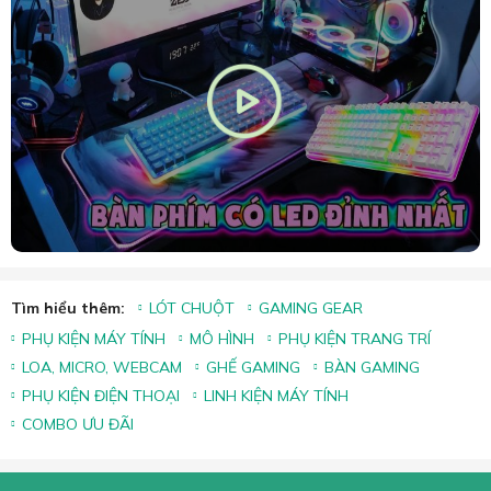
Tìm hiểu thêm:
LÓT CHUỘT
GAMING GEAR
PHỤ KIỆN MÁY TÍNH
MÔ HÌNH
PHỤ KIỆN TRANG TRÍ
LOA, MICRO, WEBCAM
GHẾ GAMING
BÀN GAMING
PHỤ KIỆN ĐIỆN THOẠI
LINH KIỆN MÁY TÍNH
COMBO ƯU ĐÃI