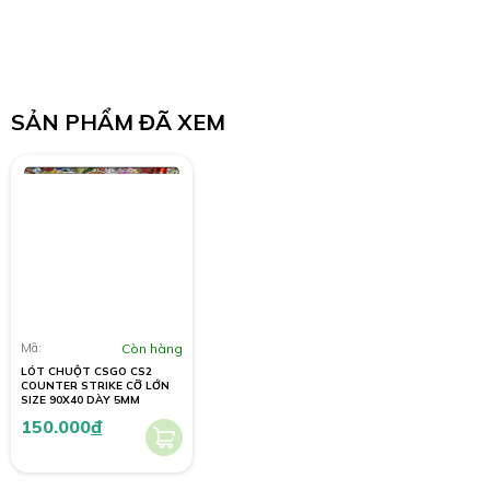
SẢN PHẨM ĐÃ XEM
Mã:
Còn hàng
LÓT CHUỘT CSGO CS2
COUNTER STRIKE CỠ LỚN
SIZE 90X40 DÀY 5MM
150.000
đ