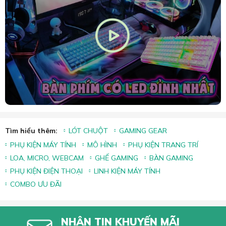
Tìm hiểu thêm:
LÓT CHUỘT
GAMING GEAR
PHỤ KIỆN MÁY TÍNH
MÔ HÌNH
PHỤ KIỆN TRANG TRÍ
LOA, MICRO, WEBCAM
GHẾ GAMING
BÀN GAMING
PHỤ KIỆN ĐIỆN THOẠI
LINH KIỆN MÁY TÍNH
COMBO ƯU ĐÃI
NHẬN TIN KHUYẾN MÃI