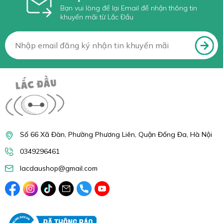
Bạn vui lòng để lại Email để nhận thông tin
khuyến mãi từ Lắc Đầu
Số 66 Xã Đàn, Phường Phương Liên, Quận Đống Đa, Hà Nội
0349296461
lacdaushop@gmail.com