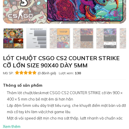
LÓT CHUỘT CSGO CS2 COUNTER STRIKE
CỠ LỚN SIZE 90X40 DÀY 5MM
Mã SP:
(0 đánh giá)
Lượt xem:
130
Thông số sản phẩm
Thảm lót chuột/deskmat CSGO CS2 COUNTER STRIKE cỡ lớn 900 ×
400 × 5 mm cho bề mặt êm ái hơn hẳn
Lớp đệm 5mm siêu dày triệt tiêu rung, che khuyết điểm mặt bàn và đỡ
mỏi cổ tay khi làm việc/chơi game lâu.
Mặt di vải speed dệt mịn cho ma sát thấp, lướt nhanh và chuẩn xác
Xem thêm