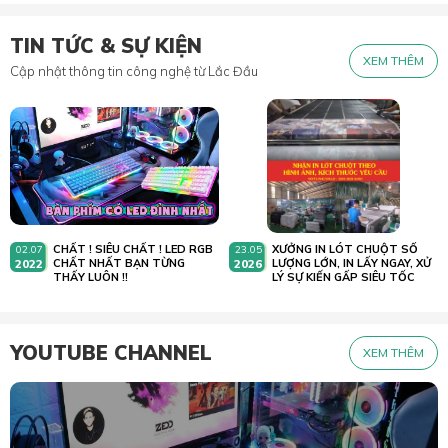
TIN TỨC & SỰ KIỆN
XEM THÊM
Cập nhật thông tin công nghệ từ Lắc Đầu
CHẤT ! SIÊU CHẤT ! LED RGB
XƯỞNG IN LÓT CHUỘT SỐ
02.07
23.05
2022
CHẤT NHẤT BẠN TỪNG
2026
LƯỢNG LỚN, IN LẤY NGAY, XỬ
THẤY LUÔN !!
LÝ SỰ KIẾN GẤP SIÊU TỐC
YOUTUBE CHANNEL
XEM THÊM