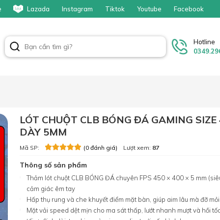
e
Lazada
Instagram
Tiktok
Youtube
Facebook
Hotline
0349.29
LÓT CHUỘT CLB BÓNG ĐÁ GAMING SIZE 
DÀY 5MM
Mã SP:
Lượt xem:
87
(0 đánh giá)
Thông số sản phẩm
Thảm lót chuột CLB BÓNG ĐÁ chuyên FPS 450 × 400 × 5 mm (siê
cảm giác êm tay
Hấp thụ rung và che khuyết điểm mặt bàn, giúp aim lâu mà đỡ mỏi 
Mặt vải speed dệt mịn cho ma sát thấp, lướt nhanh mượt và hồi t