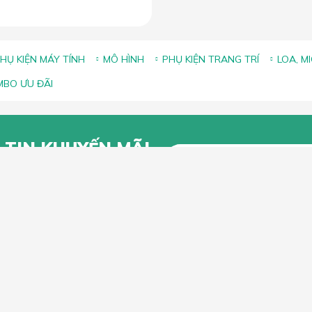
HỤ KIỆN MÁY TÍNH
MÔ HÌNH
PHỤ KIỆN TRANG TRÍ
LOA, M
BO ƯU ĐÃI
 TIN KHUYẾN MÃI
g để lại Email để nhận thông tin
 từ Lắc Đầu
KHÁCH HÀNG
CHÍNH SÁCH CHUNG
n mua hàng trực tuyến
Chính sách, quy định chung
n thanh toán
Chính sách vận chuyển
iếu Nại
Chính sách bảo hành