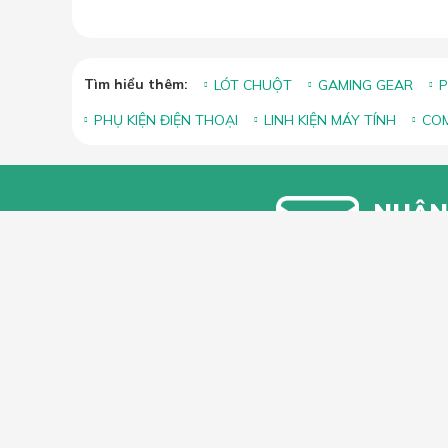
Tìm hiểu thêm:
LÓT CHUỘT
GAMING GEAR
P
PHỤ KIỆN ĐIỆN THOẠI
LINH KIỆN MÁY TÍNH
COM
NHẬN
Bạn vui lòn
khuyến mãi
HỖ TRỢ 
Hướng dẫ
Hướng dẫ
66 Xã Đàn, Phường Phương Liên, Quận
Góp ý, Kh