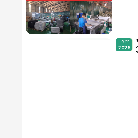
B
19.05
b
2026