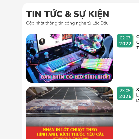
TIN TỨC & SỰ KIỆN
Cập nhật thông tin công nghệ từ Lắc Đầu
C
02.07
2022
T
23.05
L
2026
L