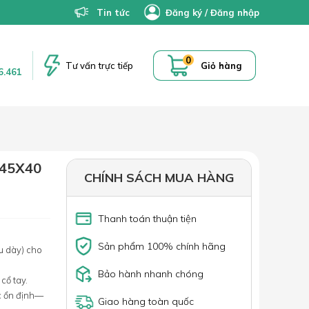
Tin tức
Đăng ký
/
Đăng nhập
0
Tư vấn trực tiếp
Giỏ hàng
6.461
45X40
CHÍNH SÁCH MUA HÀNG
Thanh toán thuận tiện
Sản phẩm 100% chính hãng
u dày) cho
Bảo hành nhanh chóng
cổ tay.
ốc ổn định—
Giao hàng toàn quốc