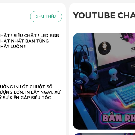
YOUTUBE CH
XEM THÊM
HẤT ! SIÊU CHẤT ! LED RGB
CHẤT NHẤT BẠN TỪNG
HẤY LUÔN !!
XƯỞNG IN LÓT CHUỘT SỐ
ƯỢNG LỚN, IN LẤY NGAY, XỬ
Ý SỰ KIẾN GẤP SIÊU TỐC