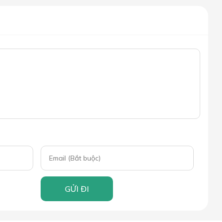
GỬI ĐI