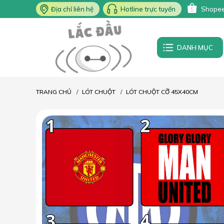
Địa chỉ liên hệ
Hotline trực tuyến
Shope
DANH MỤC
TRANG CHỦ
LÓT CHUỘT
LÓT CHUỘT CỠ 45X40CM