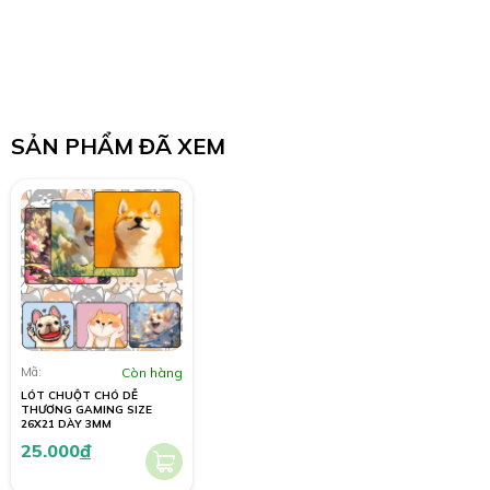
SẢN PHẨM ĐÃ XEM
Mã:
Còn hàng
LÓT CHUỘT CHÓ DỄ
THƯƠNG GAMING SIZE
26X21 DÀY 3MM
25.000
đ