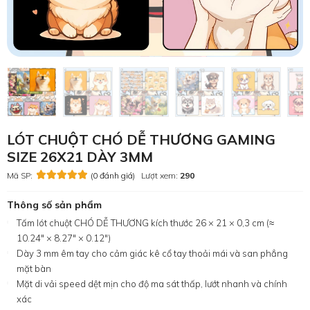
LÓT CHUỘT CHÓ DỄ THƯƠNG GAMING
SIZE 26X21 DÀY 3MM
Mã SP:
(0 đánh giá)
Lượt xem:
290
Thông số sản phẩm
Tấm lót chuột CHÓ DỄ THƯƠNG kích thước 26 × 21 × 0,3 cm (≈
10.24″ × 8.27″ × 0.12″)
Dày 3 mm êm tay cho cảm giác kê cổ tay thoải mái và san phẳng
mặt bàn
Mặt di vải speed dệt mịn cho độ ma sát thấp, lướt nhanh và chính
xác