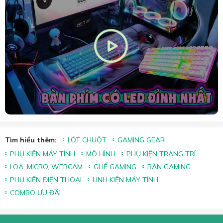
Tìm hiểu thêm:
LÓT CHUỘT
GAMING GEAR
PHỤ KIỆN MÁY TÍNH
MÔ HÌNH
PHỤ KIỆN TRANG TRÍ
LOA, MICRO, WEBCAM
GHẾ GAMING
BÀN GAMING
PHỤ KIỆN ĐIỆN THOẠI
LINH KIỆN MÁY TÍNH
COMBO ƯU ĐÃI