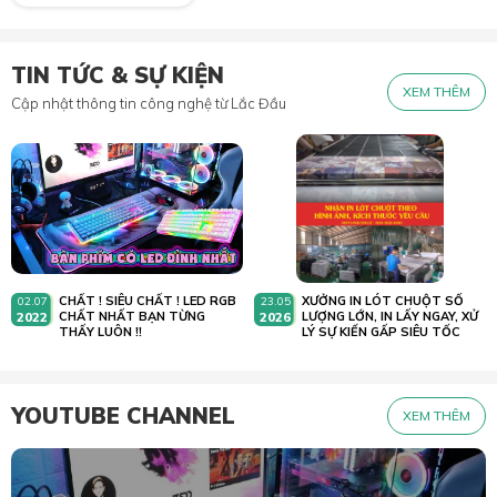
TIN TỨC & SỰ KIỆN
XEM THÊM
Cập nhật thông tin công nghệ từ Lắc Đầu
CHẤT ! SIÊU CHẤT ! LED RGB
XƯỞNG IN LÓT CHUỘT SỐ
02.07
23.05
2022
CHẤT NHẤT BẠN TỪNG
2026
LƯỢNG LỚN, IN LẤY NGAY, XỬ
THẤY LUÔN !!
LÝ SỰ KIẾN GẤP SIÊU TỐC
YOUTUBE CHANNEL
XEM THÊM