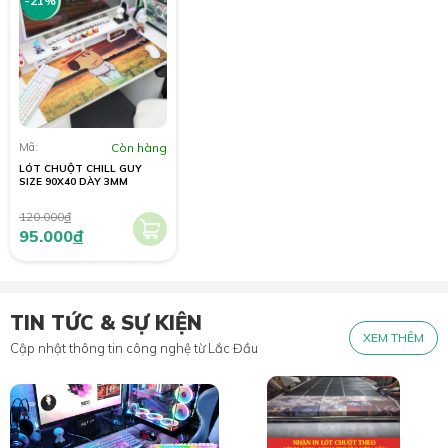
-21%
Mã:
Còn hàng
LÓT CHUỘT CHILL GUY
SIZE 90X40 DÀY 3MM
120.000
đ
95.000
đ
TIN TỨC & SỰ KIỆN
XEM THÊM
Cập nhật thông tin công nghệ từ Lắc Đầu