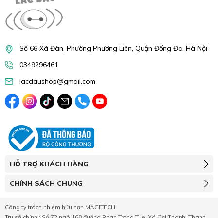
Số 66 Xã Đàn, Phường Phương Liên, Quận Đống Đa, Hà Nội
0349296461
lacdaushop@gmail.com
HỖ TRỢ KHÁCH HÀNG
CHÍNH SÁCH CHUNG
Công ty trách nhiệm hữu hạn MAGITECH
Trụ sở chính : Số 72 ngõ 168 đường Phan Trọng Tuệ, Xã Đại Thanh, Thành