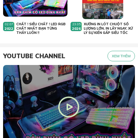
CHẤT ! SIÊU CHẤT ! LED RGB
XƯỞNG IN LÓT CHUỘT SỐ
02.07
23.05
2022
CHẤT NHẤT BẠN TỪNG
2026
LƯỢNG LỚN, IN LẤY NGAY, XỬ
THẤY LUÔN !!
LÝ SỰ KIẾN GẤP SIÊU TỐC
YOUTUBE CHANNEL
XEM THÊM