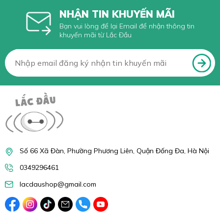
NHẬN TIN KHUYẾN MÃI
Bạn vui lòng để lại Email để nhận thông tin
khuyến mãi từ Lắc Đầu
Số 66 Xã Đàn, Phường Phương Liên, Quận Đống Đa, Hà Nội
0349296461
lacdaushop@gmail.com