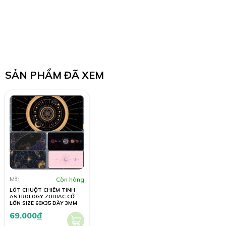
SẢN PHẨM ĐÃ XEM
Mã:
Còn hàng
LÓT CHUỘT CHIÊM TINH
ASTROLOGY ZODIAC CỠ
LỚN SIZE 60X35 DÀY 3MM
69.000
đ