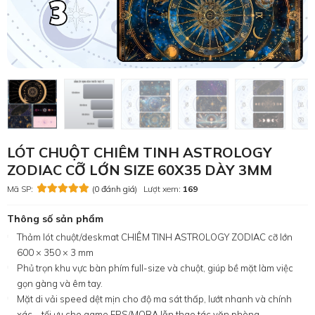
LÓT CHUỘT CHIÊM TINH ASTROLOGY
ZODIAC CỠ LỚN SIZE 60X35 DÀY 3MM
Mã SP:
(0 đánh giá)
Lượt xem:
169
Thông số sản phẩm
Thảm lót chuột/deskmat CHIÊM TINH ASTROLOGY ZODIAC cỡ lớn
600 × 350 × 3 mm
Phủ trọn khu vực bàn phím full-size và chuột, giúp bề mặt làm việc
gọn gàng và êm tay.
Mặt di vải speed dệt mịn cho độ ma sát thấp, lướt nhanh và chính
xác—tối ưu cho game FPS/MOBA lẫn thao tác văn phòng.