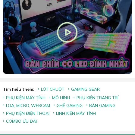
Tìm hiểu thêm:
LÓT CHUỘT
GAMING GEAR
PHỤ KIỆN MÁY TÍNH
MÔ HÌNH
PHỤ KIỆN TRANG TRÍ
LOA, MICRO, WEBCAM
GHẾ GAMING
BÀN GAMING
PHỤ KIỆN ĐIỆN THOẠI
LINH KIỆN MÁY TÍNH
COMBO ƯU ĐÃI