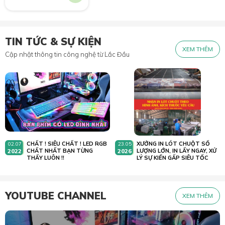
TIN TỨC & SỰ KIỆN
XEM THÊM
Cập nhật thông tin công nghệ từ Lắc Đầu
CHẤT ! SIÊU CHẤT ! LED RGB
XƯỞNG IN LÓT CHUỘT SỐ
02.07
23.05
2022
CHẤT NHẤT BẠN TỪNG
2026
LƯỢNG LỚN, IN LẤY NGAY, XỬ
THẤY LUÔN !!
LÝ SỰ KIẾN GẤP SIÊU TỐC
YOUTUBE CHANNEL
XEM THÊM