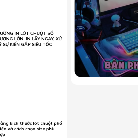
XƯỞNG IN LÓT CHUỘT SỐ
ƯỢNG LỚN, IN LẤY NGAY, XỬ
Ý SỰ KIẾN GẤP SIÊU TỐC
ảng kích thước lót chuột phổ
iến và cách chọn size phù
hợp