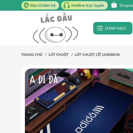
Địa chỉ liên hệ
Hotline trực tuyến
Shope
DANH MỤC
TRANG CHỦ
LÓT CHUỘT
LÓT CHUỘT CỠ 120X60CM