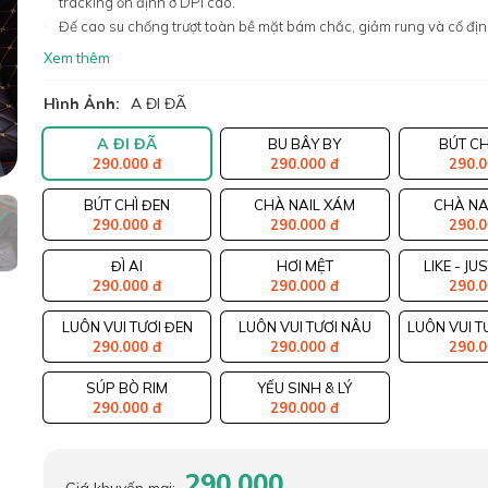
tracking ổn định ở DPI cao.
Đế cao su chống trượt toàn bề mặt bám chắc, giảm rung và cố đị
Xem thêm
Hình Ảnh:
A ĐI ĐÃ
A ĐI ĐÃ
BU BÂY BY
BÚT CH
290.000 đ
290.000 đ
290.0
BÚT CHÌ ĐEN
CHÀ NAIL XÁM
CHÀ NA
290.000 đ
290.000 đ
290.0
ĐÌ AI
HƠI MỆT
LIKE - JU
290.000 đ
290.000 đ
290.0
LUÔN VUI TƯƠI ĐEN
LUÔN VUI TƯƠI NÂU
LUÔN VUI T
290.000 đ
290.000 đ
290.0
SÚP BÒ RIM
YẾU SINH & LÝ
290.000 đ
290.000 đ
290.000