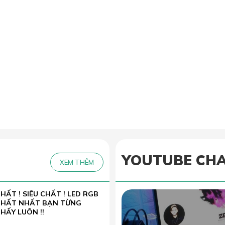
YOUTUBE CH
XEM THÊM
HẤT ! SIÊU CHẤT ! LED RGB
CHẤT NHẤT BẠN TỪNG
HẤY LUÔN !!