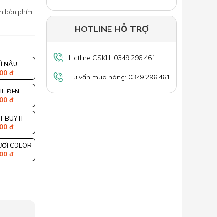
nh bàn phím.
HOTLINE HỖ TRỢ
Hotline CSKH: 0349.296.461
Ì NÂU
00 đ
Tư vấn mua hàng: 0349.296.461
IL ĐEN
00 đ
ST BUY IT
00 đ
ƯƠI COLOR
00 đ