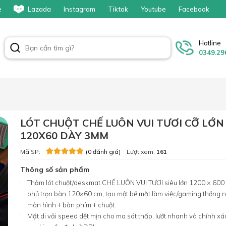
e
Lazada
Instagram
Tiktok
Youtube
Facebook
Hotline
0349.29
LÓT CHUỘT CHẾ LUÔN VUI TƯƠI CỠ LỚN 
120X60 DÀY 3MM
Mã SP:
Lượt xem:
161
(0 đánh giá)
Thông số sản phẩm
Thảm lót chuột/deskmat CHẾ LUÔN VUI TƯƠI siêu lớn 1200 × 600
phủ trọn bàn 120×60 cm, tạo một bề mặt làm việc/gaming thống 
màn hình + bàn phím + chuột.
Mặt di vải speed dệt mịn cho ma sát thấp, lướt nhanh và chính xác