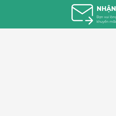
NHẬN
Bạn vui lòn
khuyến mãi
HỖ TRỢ 
Hướng dẫ
Hướng dẫ
66 Xã Đàn, Phường Phương Liên, Quận
Góp ý, Kh
Đống Đa, Hà Nội
Hotline & Zalo: 0349296461
Hỗ trợ phân phối sỉ Mr.Sơn: 0886115561
lacdaushop@gmail.com