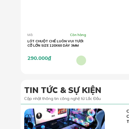
Mã:
Còn hàng
LÓT CHUỘT CHẾ LUÔN VUI TƯƠI
CỠ LỚN SIZE 120X60 DÀY 3MM
290.000
đ
TIN TỨC & SỰ KIỆN
Cập nhật thông tin công nghệ từ Lắc Đầu
C
02.07
2022
T