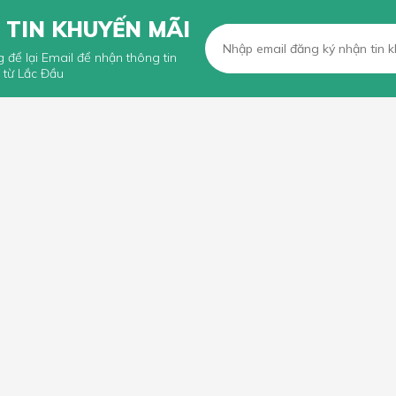
 TIN KHUYẾN MÃI
g để lại Email để nhận thông tin
 từ Lắc Đầu
KHÁCH HÀNG
CHÍNH SÁCH CHUNG
n mua hàng trực tuyến
Chính sách, quy định chung
n thanh toán
Chính sách vận chuyển
iếu Nại
Chính sách bảo hành
Chính sách đổi trả và hoàn tiền
Chính sách xử lý khiếu nại
Bảo mật thông tin khách hàng