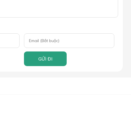
GỬI ĐI