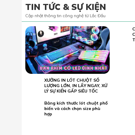
TIN TỨC & SỰ KIỆN
Cập nhật thông tin công nghệ từ Lắc Đầu
C
02.07
2022
T
23.05
L
2026
L