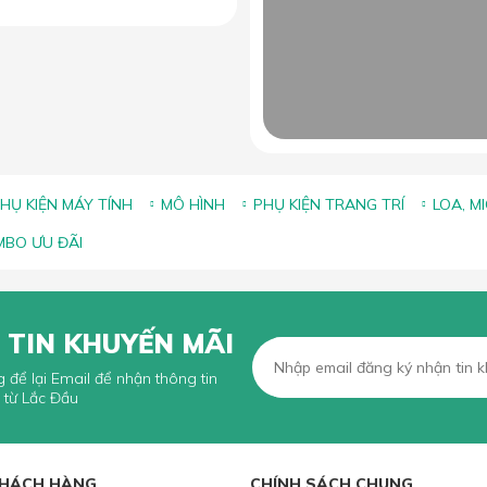
HỤ KIỆN MÁY TÍNH
MÔ HÌNH
PHỤ KIỆN TRANG TRÍ
LOA, M
BO ƯU ĐÃI
 TIN KHUYẾN MÃI
g để lại Email để nhận thông tin
 từ Lắc Đầu