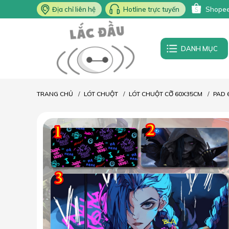
Địa chỉ liên hệ
Hotline trực tuyến
Shope
DANH MỤC
TRANG CHỦ
LÓT CHUỘT
LÓT CHUỘT CỠ 60X35CM
PAD 