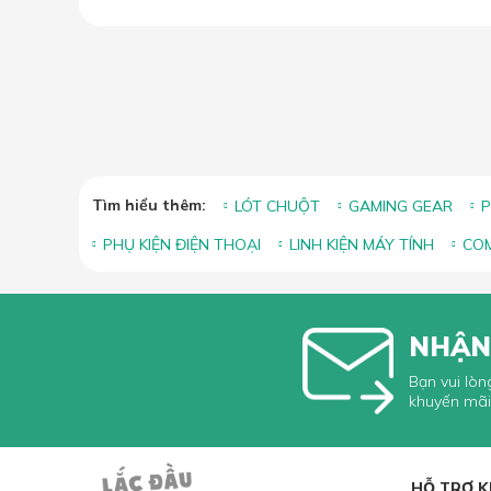
Bảng kích thước lót chuột phổ
19.05
biến và cách chọn size phù
2026
hợp
Tìm hiểu thêm:
LÓT CHUỘT
GAMING GEAR
P
PHỤ KIỆN ĐIỆN THOẠI
LINH KIỆN MÁY TÍNH
COM
NHẬN
Bạn vui lòn
khuyến mãi