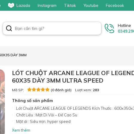
e
Lazada
Instagram
Tiktok
Youtube
Facebook
Hotline
0349.29
60X35 DÀY 3MM
LÓT CHUỘT ARCANE LEAGUE OF LEGEND
60X35 DÀY 3MM ULTRA SPEED
Mã SP:
Lượt xem:
283
(0 đánh giá)
Thông số sản phẩm
Lót Chuột ARCANE LEAGUE OF LEGENDS Kích Thước : 600x350
Chất Liệu : Mặt Di Vải – Đế Cao Su
Mặt di : Siêu mịn, hyper speed
Xem thêm