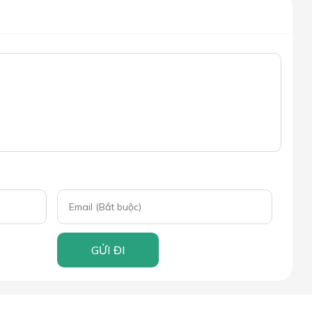
GỬI ĐI