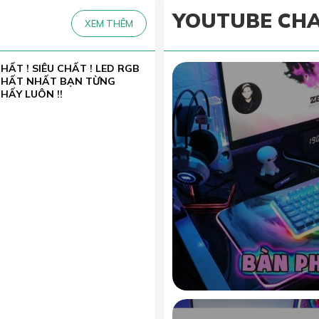
YOUTUBE CH
XEM THÊM
HẤT ! SIÊU CHẤT ! LED RGB
CHẤT NHẤT BẠN TỪNG
HẤY LUÔN !!
XƯỞNG IN LÓT CHUỘT SỐ
ƯỢNG LỚN, IN LẤY NGAY, XỬ
Ý SỰ KIẾN GẤP SIÊU TỐC