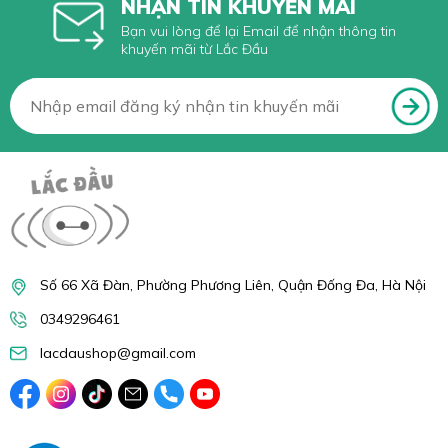
NHẬN TIN KHUYẾN MÃI
Bạn vui lòng để lại Email để nhận thông tin
khuyến mãi từ Lắc Đầu
Số 66 Xã Đàn, Phường Phương Liên, Quận Đống Đa, Hà Nội
0349296461
lacdaushop@gmail.com