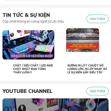
TIN TỨC & SỰ KIỆN
XEM THÊM
Cập nhật thông tin công nghệ từ Lắc Đầu
CHẤT ! SIÊU CHẤT ! LED RGB
XƯỞNG IN LÓT CHUỘT SỐ
02.07
23.05
2022
CHẤT NHẤT BẠN TỪNG
2026
LƯỢNG LỚN, IN LẤY NGAY, XỬ
THẤY LUÔN !!
LÝ SỰ KIẾN GẤP SIÊU TỐC
YOUTUBE CHANNEL
XEM THÊM