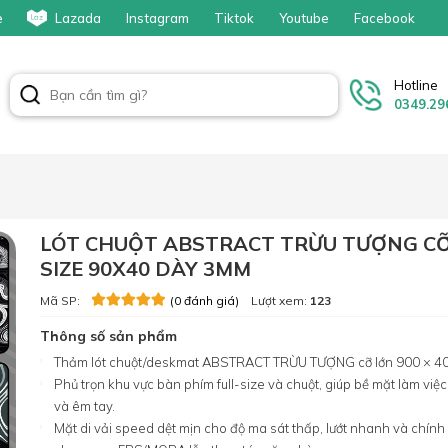
e
Lazada
Instagram
Tiktok
Youtube
Facebook
Hotline
0349.29
LÓT CHUỘT ABSTRACT TRỪU TƯỢNG C
SIZE 90X40 DÀY 3MM
Mã SP:
Lượt xem:
123
(0 đánh giá)
Thông số sản phẩm
Thảm lót chuột/deskmat ABSTRACT TRỪU TƯỢNG cỡ lớn 900 × 4
Phủ trọn khu vực bàn phím full-size và chuột, giúp bề mặt làm việ
và êm tay.
Mặt di vải speed dệt mịn cho độ ma sát thấp, lướt nhanh và chính