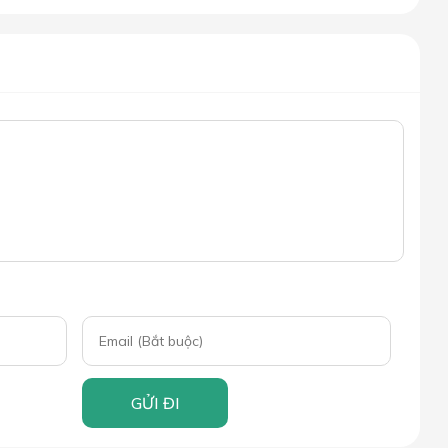
GỬI ĐI