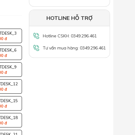
HOTLINE HỖ TRỢ
TDESK_3
Hotline CSKH: 0349.296.461
00 đ
Tư vấn mua hàng: 0349.296.461
TDESK_6
00 đ
TDESK_9
00 đ
DESK_12
00 đ
DESK_15
00 đ
DESK_18
00 đ
DESK_21