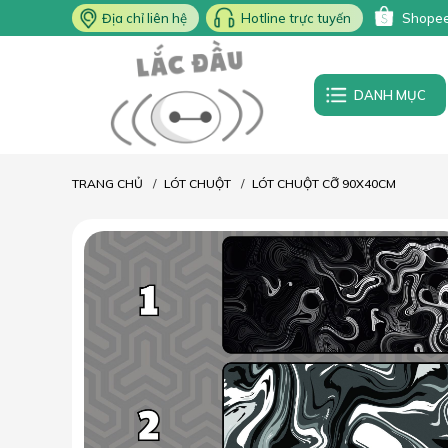
Địa chỉ liên hệ
Hotline trực tuyến
Shope
DANH MỤC
TRANG CHỦ
LÓT CHUỘT
LÓT CHUỘT CỠ 90X40CM