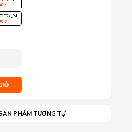
00 đ
DESK_24
00 đ
GIỎ
SẢN PHẨM TƯƠNG TỰ