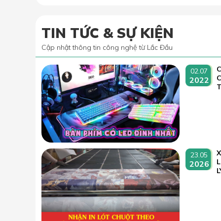
TIN TỨC & SỰ KIỆN
Cập nhật thông tin công nghệ từ Lắc Đầu
C
02.07
2022
T
23.05
L
2026
L