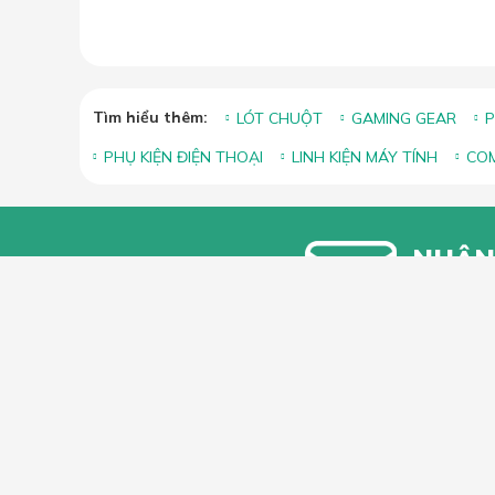
Tìm hiểu thêm:
LÓT CHUỘT
GAMING GEAR
P
PHỤ KIỆN ĐIỆN THOẠI
LINH KIỆN MÁY TÍNH
COM
NHẬN
Bạn vui lòn
khuyến mãi
HỖ TRỢ 
Hướng dẫ
Hướng dẫ