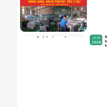
B
19.05
b
2026