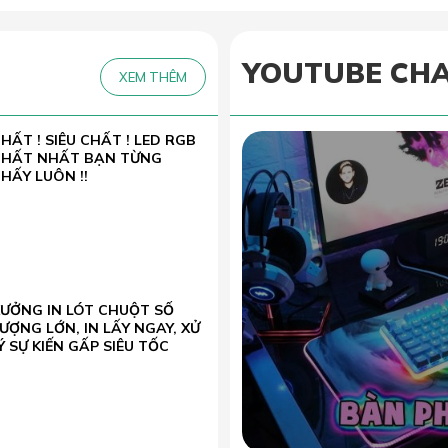
YOUTUBE CH
XEM THÊM
HẤT ! SIÊU CHẤT ! LED RGB
CHẤT NHẤT BẠN TỪNG
HẤY LUÔN !!
XƯỞNG IN LÓT CHUỘT SỐ
ƯỢNG LỚN, IN LẤY NGAY, XỬ
Ý SỰ KIẾN GẤP SIÊU TỐC