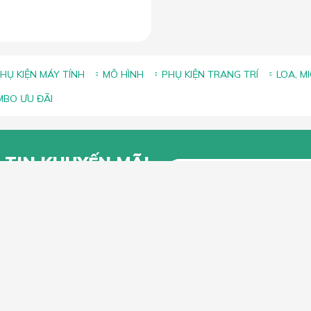
HỤ KIỆN MÁY TÍNH
MÔ HÌNH
PHỤ KIỆN TRANG TRÍ
LOA, M
BO ƯU ĐÃI
 TIN KHUYẾN MÃI
g để lại Email để nhận thông tin
 từ Lắc Đầu
KHÁCH HÀNG
CHÍNH SÁCH CHUNG
n mua hàng trực tuyến
Chính sách, quy định chung
n thanh toán
Chính sách vận chuyển