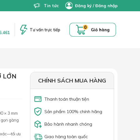
Tin tức
Đăng ký
/
Đăng nhập
0
Tư vấn trực tiếp
Giỏ hàng
6.461
Ỡ LỚN
CHÍNH SÁCH MUA HÀNG
Thanh toán thuận tiện
Sản phẩm 100% chính hãng
00 × 3 mm
c gọn gàng
Bảo hành nhanh chóng
 xác—tối ưu
Giao hàng toàn quốc