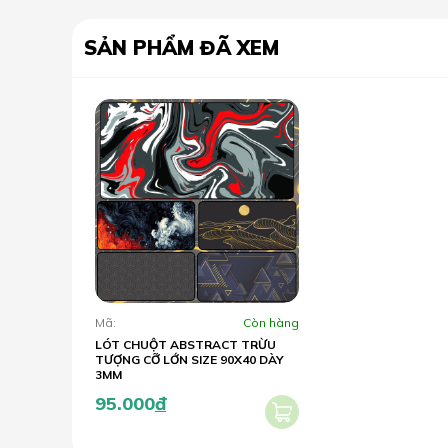
SẢN PHẨM ĐÃ XEM
Mã:
Còn hàng
LÓT CHUỘT ABSTRACT TRỪU
TƯỢNG CỠ LỚN SIZE 90X40 DÀY
3MM
95.000
đ