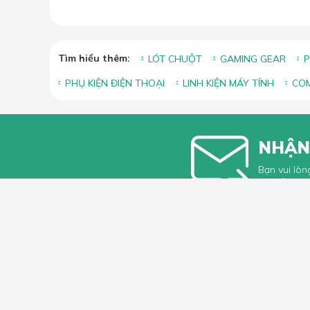
Tìm hiểu thêm:
LÓT CHUỘT
GAMING GEAR
P
PHỤ KIỆN ĐIỆN THOẠI
LINH KIỆN MÁY TÍNH
COM
NHẬN
Bạn vui lòn
khuyến mãi
HỖ TRỢ 
Hướng dẫ
Hướng dẫ
66 Xã Đàn, Phường Phương Liên, Quận
Góp ý, Kh