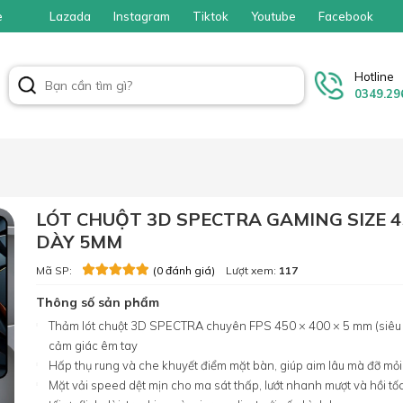
e
Lazada
Instagram
Tiktok
Youtube
Facebook
Hotline
0349.29
LÓT CHUỘT 3D SPECTRA GAMING SIZE 4
DÀY 5MM
Mã SP:
Lượt xem:
117
(0 đánh giá)
Thông số sản phẩm
Thảm lót chuột 3D SPECTRA chuyên FPS 450 × 400 × 5 mm (siêu
cảm giác êm tay
Hấp thụ rung và che khuyết điểm mặt bàn, giúp aim lâu mà đỡ mỏi 
Mặt vải speed dệt mịn cho ma sát thấp, lướt nhanh mượt và hồi t