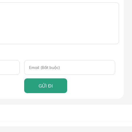
GỬI ĐI