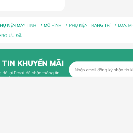
HỤ KIỆN MÁY TÍNH
MÔ HÌNH
PHỤ KIỆN TRANG TRÍ
LOA, M
BO ƯU ĐÃI
 TIN KHUYẾN MÃI
g để lại Email để nhận thông tin
 từ Lắc Đầu
KHÁCH HÀNG
CHÍNH SÁCH CHUNG
n mua hàng trực tuyến
Chính sách, quy định chung
n thanh toán
Chính sách vận chuyển
iếu Nại
Chính sách bảo hành