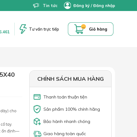
Tin tức
Đăng ký
/
Đăng nhập
...
Tư vấn trực tiếp
Giỏ hàng
6.461
5X40
CHÍNH SÁCH MUA HÀNG
Thanh toán thuận tiện
Sản phẩm 100% chính hãng
 dày) cho
Bảo hành nhanh chóng
cổ tay.
ốc ổn định—
Giao hàng toàn quốc