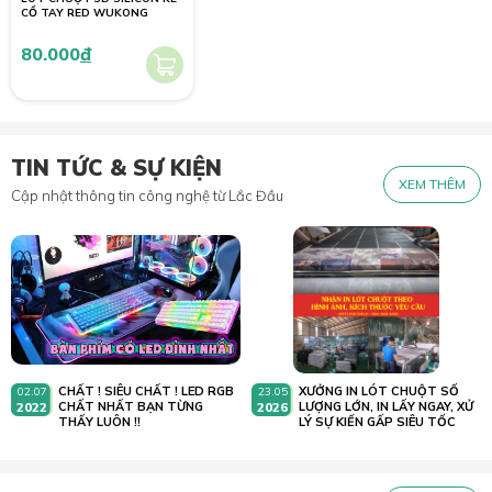
CỔ TAY RED WUKONG
80.000
đ
TIN TỨC & SỰ KIỆN
XEM THÊM
Cập nhật thông tin công nghệ từ Lắc Đầu
CHẤT ! SIÊU CHẤT ! LED RGB
XƯỞNG IN LÓT CHUỘT SỐ
02.07
23.05
2022
CHẤT NHẤT BẠN TỪNG
2026
LƯỢNG LỚN, IN LẤY NGAY, XỬ
THẤY LUÔN !!
LÝ SỰ KIẾN GẤP SIÊU TỐC