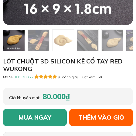
LÓT CHUỘT 3D SILICON KÊ CỔ TAY RED
WUKONG
Mã SP:
KT3D0055
(0 đánh giá)
Lượt xem:
59
80.000₫
Giá khuyến mại:
MUA NGAY
THÊM VÀO GIỎ