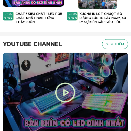
CHẤT ! SIÊU CHẤT ! LED RGB
XƯỞNG IN LÓT CHUỘT SỐ
02.07
23.05
2022
CHẤT NHẤT BẠN TỪNG
2026
LƯỢNG LỚN, IN LẤY NGAY, XỬ
THẤY LUÔN !!
LÝ SỰ KIẾN GẤP SIÊU TỐC
YOUTUBE CHANNEL
XEM THÊM