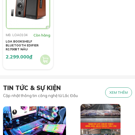
Mã: LOA0104
Còn hàng
LOA BOOKSHELF
BLUETOOTH EDIFIER
R1700BT NÂU
2.299.000
đ
TIN TỨC & SỰ KIỆN
XEM THÊM
Cập nhật thông tin công nghệ từ Lắc Đầu