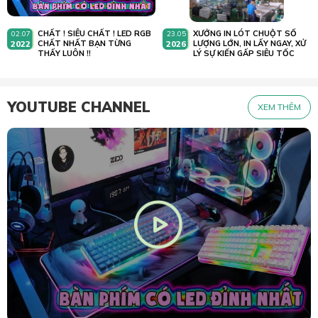
CHẤT ! SIÊU CHẤT ! LED RGB
XƯỞNG IN LÓT CHUỘT SỐ
02.07
23.05
2022
CHẤT NHẤT BẠN TỪNG
2026
LƯỢNG LỚN, IN LẤY NGAY, XỬ
THẤY LUÔN !!
LÝ SỰ KIẾN GẤP SIÊU TỐC
YOUTUBE CHANNEL
XEM THÊM