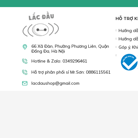
Tìm hiểu thêm:
LÓT CHUỘT
GAMING GEAR
P
PHỤ KIỆN ĐIỆN THOẠI
LINH KIỆN MÁY TÍNH
COM
NHẬN
Bạn vui lòn
khuyến mãi
HỖ TRỢ 
Hướng dẫ
Hướng dẫ
66 Xã Đàn, Phường Phương Liên, Quận
Góp ý, Kh