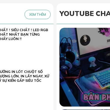
YOUTUBE CH
XEM THÊM
HẤT ! SIÊU CHẤT ! LED RGB
CHẤT NHẤT BẠN TỪNG
HẤY LUÔN !!
XƯỞNG IN LÓT CHUỘT SỐ
ƯỢNG LỚN, IN LẤY NGAY, XỬ
Ý SỰ KIẾN GẤP SIÊU TỐC