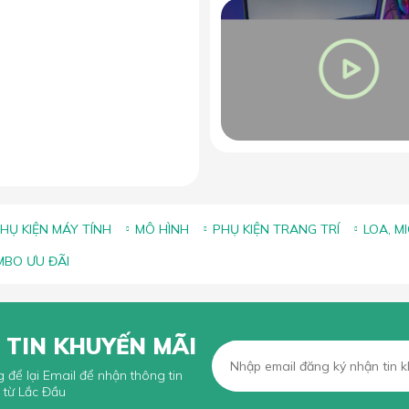
ảng kích thước lót chuột phổ
iến và cách chọn size phù
hợp