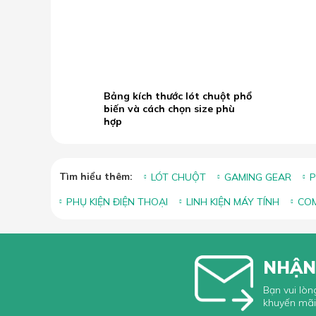
B
19.05
b
2026