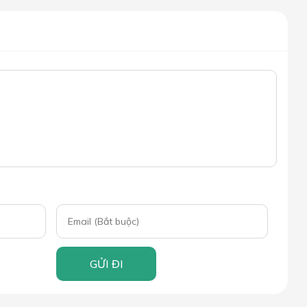
GỬI ĐI