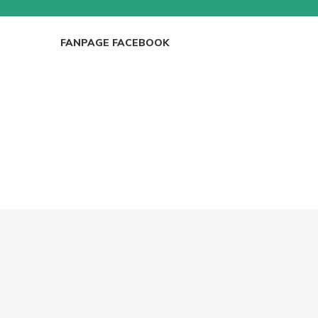
ICRO, WEBCAM
GHẾ GAMING
BÀN GAMING
FANPAGE FACEBOOK