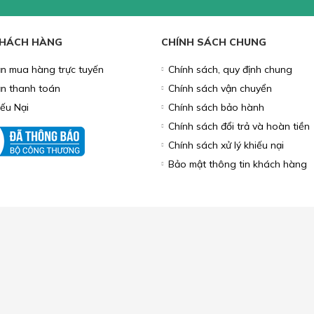
HỤ KIỆN MÁY TÍNH
MÔ HÌNH
PHỤ KIỆN TRANG TRÍ
LOA, M
BO ƯU ĐÃI
 TIN KHUYẾN MÃI
g để lại Email để nhận thông tin
 từ Lắc Đầu
KHÁCH HÀNG
CHÍNH SÁCH CHUNG
n mua hàng trực tuyến
Chính sách, quy định chung
n thanh toán
Chính sách vận chuyển
iếu Nại
Chính sách bảo hành