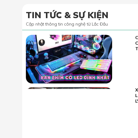
TIN TỨC & SỰ KIỆN
Cập nhật thông tin công nghệ từ Lắc Đầu
C
02.07
2022
T
23.05
L
2026
L