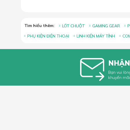
Tìm hiểu thêm:
LÓT CHUỘT
GAMING GEAR
P
PHỤ KIỆN ĐIỆN THOẠI
LINH KIỆN MÁY TÍNH
COM
NHẬN
Bạn vui lòn
khuyến mãi
HỖ TRỢ 
Hướng dẫ
Hướng dẫ
66 Xã Đàn, Phường Phương Liên, Quận
Góp ý, Kh