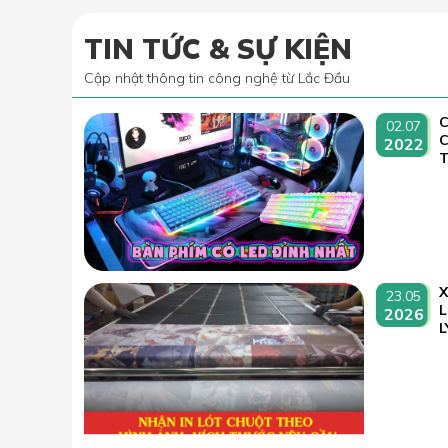
TIN TỨC & SỰ KIỆN
Cập nhật thông tin công nghệ từ Lắc Đầu
C
02.07
2022
T
23.05
L
2026
L