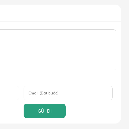
GỬI ĐI