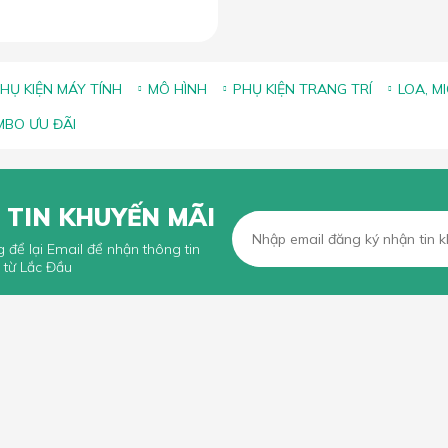
HỤ KIỆN MÁY TÍNH
MÔ HÌNH
PHỤ KIỆN TRANG TRÍ
LOA, M
BO ƯU ĐÃI
 TIN KHUYẾN MÃI
g để lại Email để nhận thông tin
 từ Lắc Đầu
KHÁCH HÀNG
CHÍNH SÁCH CHUNG
n mua hàng trực tuyến
Chính sách, quy định chung
n thanh toán
Chính sách vận chuyển
iếu Nại
Chính sách bảo hành