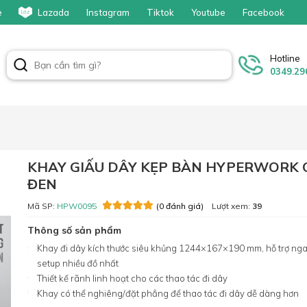
e
Lazada
Instagram
Tiktok
Youtube
Facebook
Hotline
0349.29
KHAY GIẤU DÂY KẸP BÀN HYPERWORK 
ĐEN
Mã SP:
HPW0095
Lượt xem:
39
(0 đánh giá)
Thông số sản phẩm
Khay đi dây kích thước siêu khủng 1244×167×190 mm, hỗ trợ ng
setup nhiều đồ nhất
Thiết kế rãnh linh hoạt cho các thao tác đi dây
Khay có thể nghiêng/đặt phẳng để thao tác đi dây dễ dàng hơn