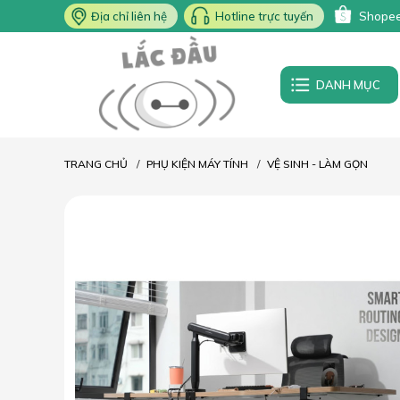
Địa chỉ liên hệ
Hotline trực tuyến
Shope
DANH MỤC
TRANG CHỦ
PHỤ KIỆN MÁY TÍNH
VỆ SINH - LÀM GỌN