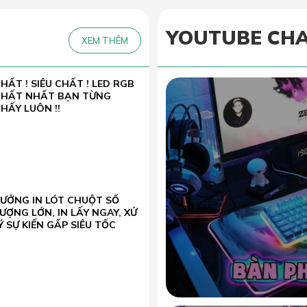
YOUTUBE CH
XEM THÊM
HẤT ! SIÊU CHẤT ! LED RGB
CHẤT NHẤT BẠN TỪNG
HẤY LUÔN !!
XƯỞNG IN LÓT CHUỘT SỐ
ƯỢNG LỚN, IN LẤY NGAY, XỬ
Ý SỰ KIẾN GẤP SIÊU TỐC