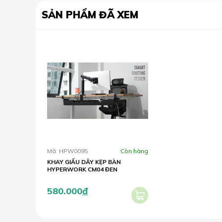
SẢN PHẨM ĐÃ XEM
Mã: HPW0095
Còn hàng
KHAY GIẤU DÂY KẸP BÀN
HYPERWORK CM04 ĐEN
580.000
đ