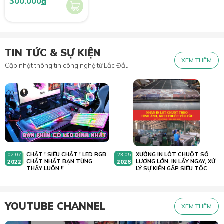
300.000
đ
TIN TỨC & SỰ KIỆN
XEM THÊM
Cập nhật thông tin công nghệ từ Lắc Đầu
CHẤT ! SIÊU CHẤT ! LED RGB
XƯỞNG IN LÓT CHUỘT SỐ
02.07
23.05
2022
CHẤT NHẤT BẠN TỪNG
2026
LƯỢNG LỚN, IN LẤY NGAY, XỬ
THẤY LUÔN !!
LÝ SỰ KIẾN GẤP SIÊU TỐC
YOUTUBE CHANNEL
XEM THÊM