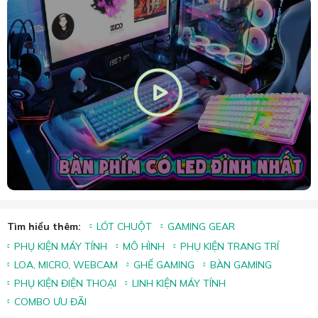
Tìm hiểu thêm:
LÓT CHUỘT
GAMING GEAR
PHỤ KIỆN MÁY TÍNH
MÔ HÌNH
PHỤ KIỆN TRANG TRÍ
LOA, MICRO, WEBCAM
GHẾ GAMING
BÀN GAMING
PHỤ KIỆN ĐIỆN THOẠI
LINH KIỆN MÁY TÍNH
COMBO ƯU ĐÃI