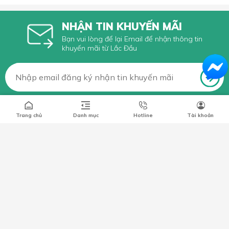
NHẬN TIN KHUYẾN MÃI
Bạn vui lòng để lại Email để nhận thông tin
khuyến mãi từ Lắc Đầu
Trang chủ
Danh mục
Hotline
Tài khoản
Số 66 Xã Đàn, Phường Phương Liên, Quận Đống Đa, Hà Nội
0349296461
lacdaushop@gmail.com