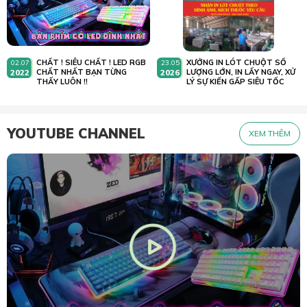
CHẤT ! SIÊU CHẤT ! LED RGB
XƯỞNG IN LÓT CHUỘT SỐ
02.07
23.05
2022
CHẤT NHẤT BẠN TỪNG
2026
LƯỢNG LỚN, IN LẤY NGAY, XỬ
THẤY LUÔN !!
LÝ SỰ KIẾN GẤP SIÊU TỐC
YOUTUBE CHANNEL
XEM THÊM