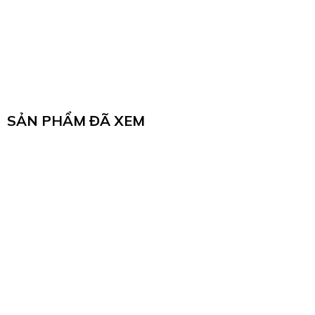
Total Travel: 3.3mm
Pre-Travel: 2.2 ± 0.6mm
SẢN PHẨM ĐÃ XEM