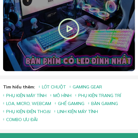
Tìm hiểu thêm:
LÓT CHUỘT
GAMING GEAR
PHỤ KIỆN MÁY TÍNH
MÔ HÌNH
PHỤ KIỆN TRANG TRÍ
LOA, MICRO, WEBCAM
GHẾ GAMING
BÀN GAMING
PHỤ KIỆN ĐIỆN THOẠI
LINH KIỆN MÁY TÍNH
COMBO ƯU ĐÃI