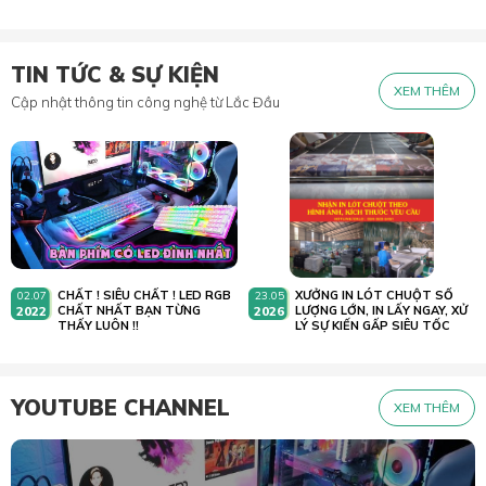
TIN TỨC & SỰ KIỆN
XEM THÊM
Cập nhật thông tin công nghệ từ Lắc Đầu
CHẤT ! SIÊU CHẤT ! LED RGB
XƯỞNG IN LÓT CHUỘT SỐ
02.07
23.05
2022
CHẤT NHẤT BẠN TỪNG
2026
LƯỢNG LỚN, IN LẤY NGAY, XỬ
THẤY LUÔN !!
LÝ SỰ KIẾN GẤP SIÊU TỐC
YOUTUBE CHANNEL
XEM THÊM