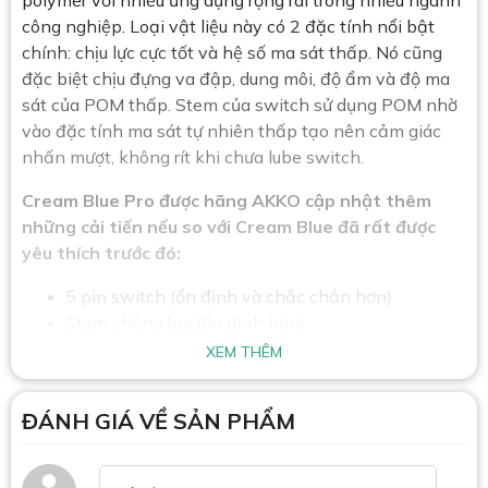
polymer với nhiều ứng dụng rộng rãi trong nhiều ngành
công nghiệp. Loại vật liệu này có 2 đặc tính nổi bật
chính: chịu lực cực tốt và hệ số ma sát thấp. Nó cũng
đặc biệt chịu đựng va đập, dung môi, độ ẩm và độ ma
sát của POM thấp. Stem của switch sử dụng POM nhờ
vào đặc tính ma sát tự nhiên thấp tạo nên cảm giác
nhấn mượt, không rít khi chưa lube switch.
Cream Blue Pro được hãng AKKO cập nhật thêm
những cải tiến nếu so với Cream Blue đã rất được
yêu thích trước đó:
5 pin switch (ổn định và chắc chắn hơn)
Stem chống bụi (ổn định hơn)
Nâng cấp điểm tiếp xúc bạc thành vàng
XEM THÊM
palladium
Nâng cấp đồng phốt pho thành đồng hợp kim
ĐÁNH GIÁ VỀ SẢN PHẨM
Lube sẵn phần rail để giảm ma sát khi gõ