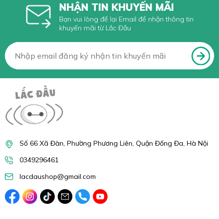
NHẬN TIN KHUYẾN MÃI
Bạn vui lòng để lại Email để nhận thông tin
khuyến mãi từ Lắc Đầu
Số 66 Xã Đàn, Phường Phương Liên, Quận Đống Đa, Hà Nội
0349296461
lacdaushop@gmail.com