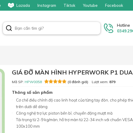
e
Lazada
Instagram
Tiktok
Youtube
Facebook
Hotline
0349.29
GIÁ ĐỠ MÀN HÌNH HYPERWORK P1 DUA
Mã SP:
HPW0058
Lượt xem:
879
(0 đánh giá)
Thông số sản phẩm
Cơ chế điều chỉnh độ cao linh hoạt của từng tay đòn, cho phép thi
trên dưới dễ dàng
Công nghệ trợ lực piston bền bỉ, chuyển động mượt mà
Tải trọng từ 2-9 kg/màn, hỗ trợ màn từ 22-34 inch với chuẩn VESA
100x100 mm