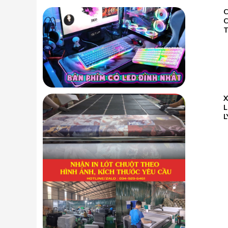
C
02.07
2022
T
23.05
L
2026
L
Trợ lực piston Hyper Lift bền bỉ
Trợ lực piston chịu tải mạnh mẽ nhưng vẫn đảm bảo mượt 