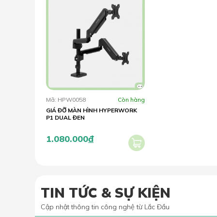
Setup 2 màn trên dưới d
Với arm màn hình dạng cột, bạn dễ dàng điều chỉnh 2 tay
kiến trúc sư, họa sĩ,...
Mã: HPW0058
Còn hàng
P1 Dual
hỗ trợ 2 màn, mỗi màn từ 22-34 inch.
GIÁ ĐỠ MÀN HÌNH HYPERWORK
P1 DUAL ĐEN
Trong hình sử dụng 2 màn 27 inch.
1.080.000
đ
TIN TỨC & SỰ KIỆN
Cập nhật thông tin công nghệ từ Lắc Đầu