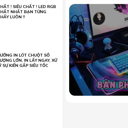
HẤT ! SIÊU CHẤT ! LED RGB
CHẤT NHẤT BẠN TỪNG
HẤY LUÔN !!
XƯỞNG IN LÓT CHUỘT SỐ
ƯỢNG LỚN, IN LẤY NGAY, XỬ
Ý SỰ KIẾN GẤP SIÊU TỐC
, mượt mà
mà khi điều chỉnh màn lên xuống, lật ngửa, xoay trái phải.