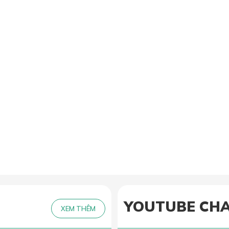
ễ dàng
 đòn ở 2 vị trí trên & dưới, phù hợp cho setup của designer,
YOUTUBE CH
XEM THÊM