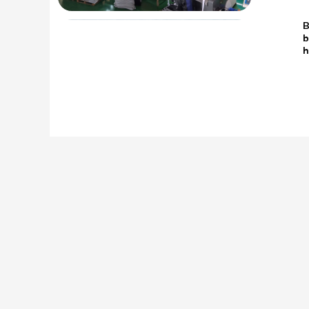
B
19.05
b
2026
Tìm hiểu thêm:
LÓT CHUỘT
GAMING GEAR
P