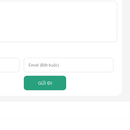
GỬI ĐI