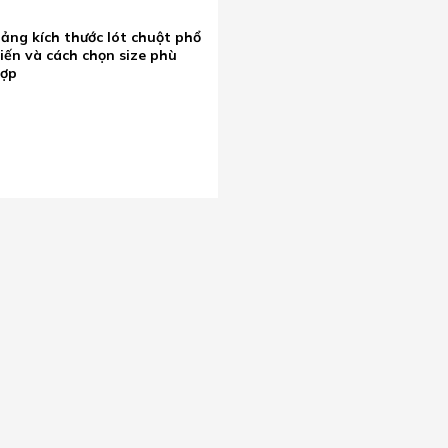
ảng kích thước lót chuột phổ
iến và cách chọn size phù
hợp
HỤ KIỆN MÁY TÍNH
MÔ HÌNH
PHỤ KIỆN TRANG TRÍ
LOA, M