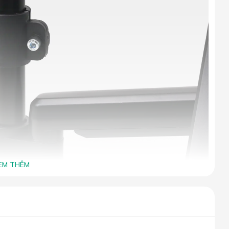
EM THÊM
o linh hoạt
ịnh bằng chốt. Khi cần nâng hạ tay đòn, người dùng thao tác
óc độ lật ngửa hay sát tường, với độ cao tối đa lên đến 66 cm