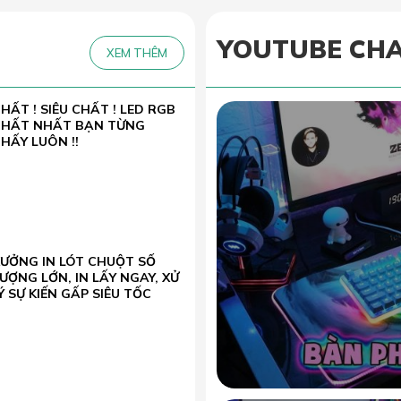
YOUTUBE CH
XEM THÊM
HẤT ! SIÊU CHẤT ! LED RGB
CHẤT NHẤT BẠN TỪNG
HẤY LUÔN !!
XƯỞNG IN LÓT CHUỘT SỐ
ƯỢNG LỚN, IN LẤY NGAY, XỬ
Ý SỰ KIẾN GẤP SIÊU TỐC