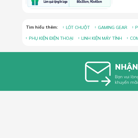
Tìm hiểu thêm:
LÓT CHUỘT
GAMING GEAR
P
PHỤ KIỆN ĐIỆN THOẠI
LINH KIỆN MÁY TÍNH
COM
NHẬN
Bạn vui lòn
khuyến mãi
HỖ TRỢ 
Hướng dẫ
Hướng dẫ
66 Xã Đàn, Phường Phương Liên, Quận
Góp ý, Kh