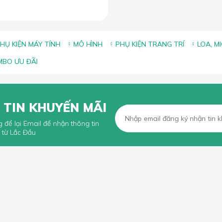
HỤ KIỆN MÁY TÍNH
MÔ HÌNH
PHỤ KIỆN TRANG TRÍ
LOA, M
BO ƯU ĐÃI
 TIN KHUYẾN MÃI
g để lại Email để nhận thông tin
 từ Lắc Đầu
KHÁCH HÀNG
CHÍNH SÁCH CHUNG
n mua hàng trực tuyến
Chính sách, quy định chung
n thanh toán
Chính sách vận chuyển
iếu Nại
Chính sách bảo hành