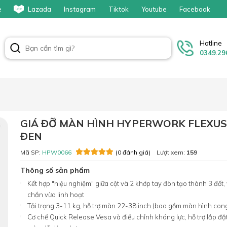
e
Lazada
Instagram
Tiktok
Youtube
Facebook
Hotline
0349.29
GIÁ ĐỠ MÀN HÌNH HYPERWORK FLEXUS
ĐEN
Mã SP:
HPW0066
Lượt xem:
159
(0 đánh giá)
Thông số sản phẩm
Kết hợp "hiệu nghiệm" giữa cột và 2 khớp tay đòn tạo thành 3 đốt,
chắn vừa linh hoạt
Tải trọng 3-11 kg, hỗ trợ màn 22-38 inch (bao gồm màn hình con
Cơ chế Quick Release Vesa và điều chỉnh kháng lực, hỗ trợ lắp đặt