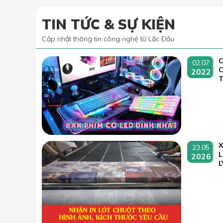
TIN TỨC & SỰ KIỆN
Cập nhật thông tin công nghệ từ Lắc Đầu
C
02.07
2022
T
23.05
L
2026
L