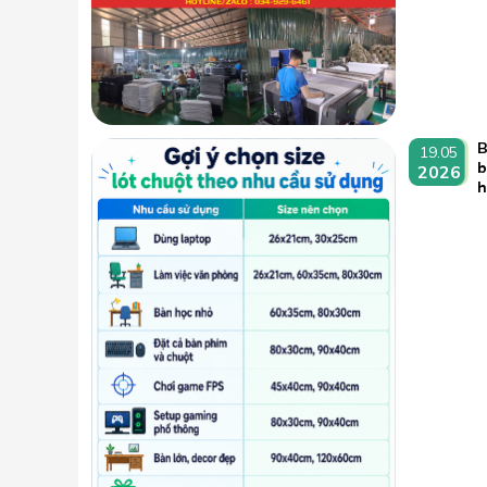
B
19.05
b
2026