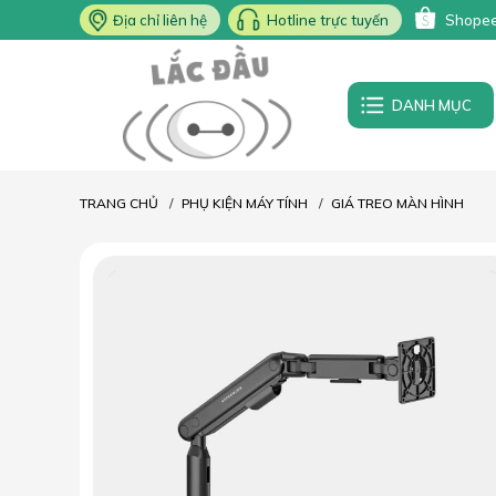
Địa chỉ liên hệ
Hotline trực tuyến
Shope
DANH MỤC
TRANG CHỦ
PHỤ KIỆN MÁY TÍNH
GIÁ TREO MÀN HÌNH