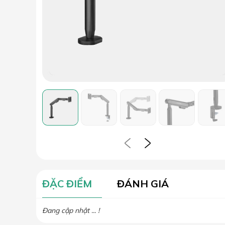
ĐẶC ĐIỂM
ĐÁNH GIÁ
Đang cập nhật ... !