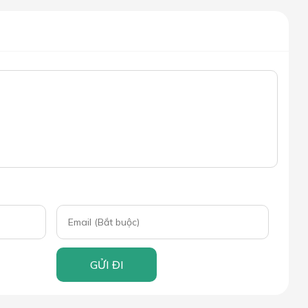
GỬI ĐI