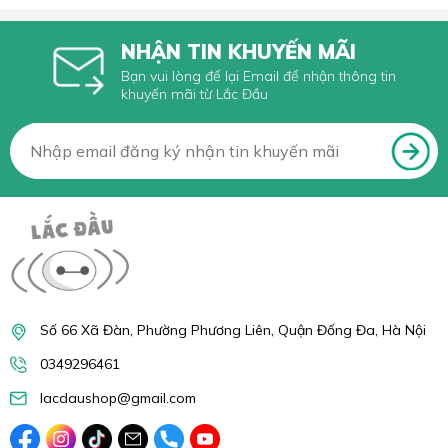
Linh hoạt lắp đặt
NHẬN TIN KHUYẾN MÃI
Bạn vui lòng để lại Email để nhận thông tin
Hỗ trợ 2 hình thức khoan và kẹp bàn
khuyến mãi từ Lắc Đầu
Số 66 Xã Đàn, Phường Phương Liên, Quận Đống Đa, Hà Nội
0349296461
lacdaushop@gmail.com