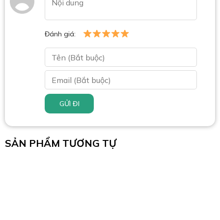
Đánh giá:
GỬI ĐI
SẢN PHẨM TƯƠNG TỰ
Tải trọng lớn
Hỗ trợ màn hình cho mức sử dụng cơ bản. Tải trọng hỗ trợ lên
đến 9+9kg