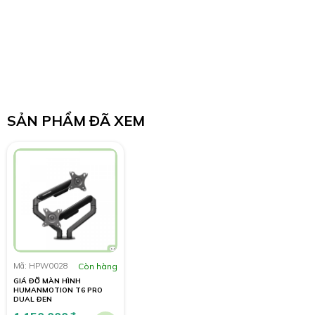
SẢN PHẨM ĐÃ XEM
HyperLift+ 2.0
Lò xo cao cấp đã qua thử nghiệm cơ học 25.000 lần
Mã: HPW0028
Còn hàng
GIÁ ĐỠ MÀN HÌNH
HUMANMOTION T6 PRO
DUAL ĐEN