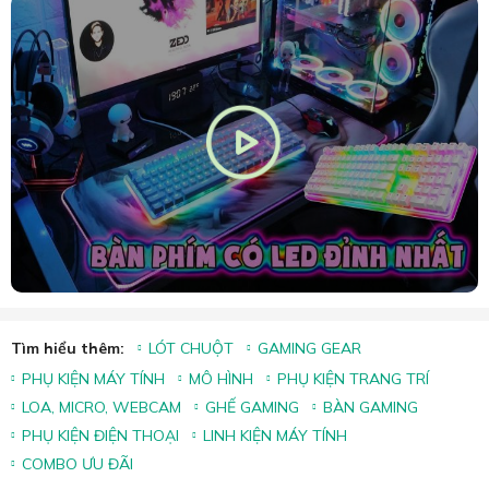
Khóa xoay 180°
Bảo vệ tay Arm không va vào tường khi setup
Tìm hiểu thêm:
LÓT CHUỘT
GAMING GEAR
PHỤ KIỆN MÁY TÍNH
MÔ HÌNH
PHỤ KIỆN TRANG TRÍ
LOA, MICRO, WEBCAM
GHẾ GAMING
BÀN GAMING
PHỤ KIỆN ĐIỆN THOẠI
LINH KIỆN MÁY TÍNH
COMBO ƯU ĐÃI