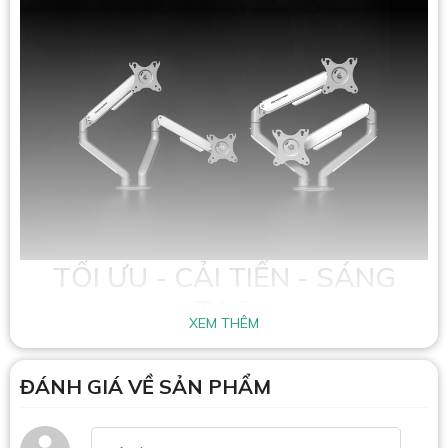
TỐI ƯU - CẢI TIẾN - SÁNG
TẠO
XEM THÊM
ĐÁNH GIÁ VỀ SẢN PHẨM