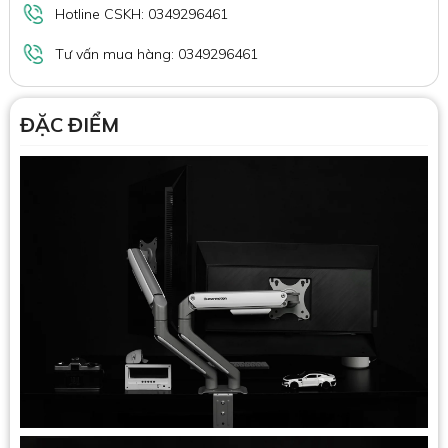
Hotline CSKH: 0349296461
Tư vấn mua hàng: 0349296461
ĐẶC ĐIỂM