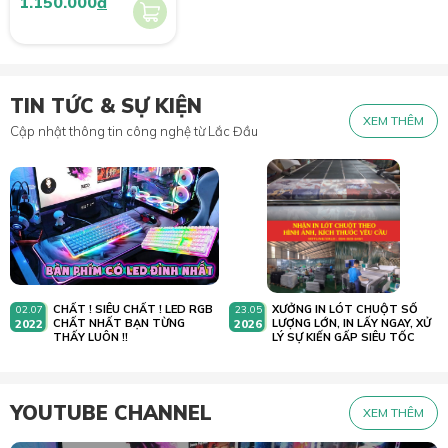
1.150.000
đ
TIN TỨC & SỰ KIỆN
XEM THÊM
Cập nhật thông tin công nghệ từ Lắc Đầu
Linh hoạt di chuyển
Cấu trúc 3 khớp nối chuyển động linh hoạt , mượt mà giúp
người dùng tùy chỉnh vị trí màn hình phù hợp với tầm nhìn và tư
thế làm việc.
CHẤT ! SIÊU CHẤT ! LED RGB
XƯỞNG IN LÓT CHUỘT SỐ
02.07
23.05
2022
CHẤT NHẤT BẠN TỪNG
2026
LƯỢNG LỚN, IN LẤY NGAY, XỬ
THẤY LUÔN !!
LÝ SỰ KIẾN GẤP SIÊU TỐC
YOUTUBE CHANNEL
XEM THÊM