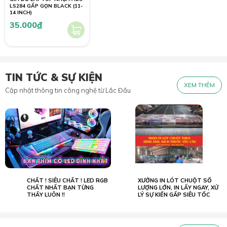
LS284 GẤP GỌN BLACK (11-
14 INCH)
35.000
đ
TIN TỨC & SỰ KIỆN
XEM THÊM
Cập nhật thông tin công nghệ từ Lắc Đầu
CHẤT ! SIÊU CHẤT ! LED RGB
XƯỞNG IN LÓT CHUỘT SỐ
02.07
23.05
2022
CHẤT NHẤT BẠN TỪNG
2026
LƯỢNG LỚN, IN LẤY NGAY, XỬ
THẤY LUÔN !!
LÝ SỰ KIẾN GẤP SIÊU TỐC