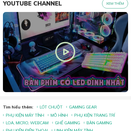
YOUTUBE CHANNEL
XEM THÊM
Tìm hiểu thêm:
LÓT CHUỘT
GAMING GEAR
PHỤ KIỆN MÁY TÍNH
MÔ HÌNH
PHỤ KIỆN TRANG TRÍ
LOA, MICRO, WEBCAM
GHẾ GAMING
BÀN GAMING
PHỤ KIỆN ĐIỆN THOẠI
LINH KIỆN MÁY TÍNH