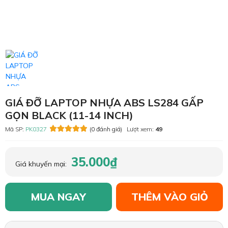
GIÁ ĐỠ LAPTOP NHỰA ABS LS284 GẤP
GỌN BLACK (11-14 INCH)
Mã SP:
PK0327
(0 đánh giá)
Lượt xem:
49
35.000₫
Giá khuyến mại:
MUA NGAY
THÊM VÀO GIỎ