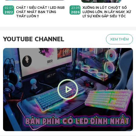
CHẤT ! SIÊU CHẤT ! LED RGB
XƯỞNG IN LÓT CHUỘT SỐ
02.07
23.05
2022
CHẤT NHẤT BẠN TỪNG
2026
LƯỢNG LỚN, IN LẤY NGAY, XỬ
THẤY LUÔN !!
LÝ SỰ KIẾN GẤP SIÊU TỐC
YOUTUBE CHANNEL
XEM THÊM