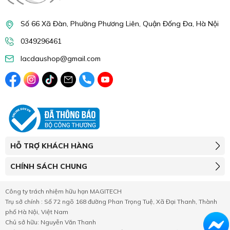
Số 66 Xã Đàn, Phường Phương Liên, Quận Đống Đa, Hà Nội
0349296461
lacdaushop@gmail.com
HỖ TRỢ KHÁCH HÀNG
CHÍNH SÁCH CHUNG
Công ty trách nhiệm hữu hạn MAGITECH
Trụ sở chính : Số 72 ngõ 168 đường Phan Trọng Tuệ, Xã Đại Thanh, Thành
phố Hà Nội, Việt Nam
Chủ sở hữu: Nguyễn Văn Thanh