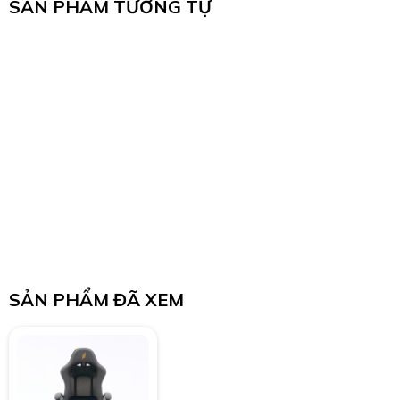
SẢN PHẨM TƯƠNG TỰ
SẢN PHẨM ĐÃ XEM