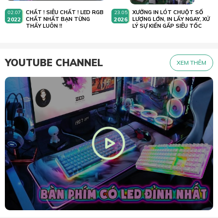
CHẤT ! SIÊU CHẤT ! LED RGB
XƯỞNG IN LÓT CHUỘT SỐ
02.07
23.05
2022
CHẤT NHẤT BẠN TỪNG
2026
LƯỢNG LỚN, IN LẤY NGAY, XỬ
THẤY LUÔN !!
LÝ SỰ KIẾN GẤP SIÊU TỐC
YOUTUBE CHANNEL
XEM THÊM