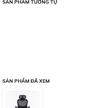
SẢN PHẨM TƯƠNG TỰ
SẢN PHẨM ĐÃ XEM