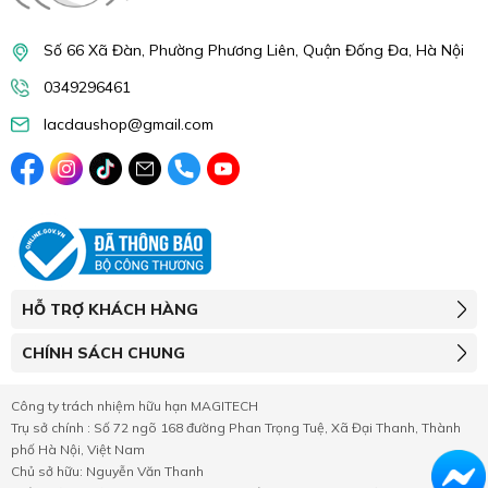
Số 66 Xã Đàn, Phường Phương Liên, Quận Đống Đa, Hà Nội
0349296461
lacdaushop@gmail.com
HỖ TRỢ KHÁCH HÀNG
CHÍNH SÁCH CHUNG
Công ty trách nhiệm hữu hạn MAGITECH
Trụ sở chính : Số 72 ngõ 168 đường Phan Trọng Tuệ, Xã Đại Thanh, Thành
phố Hà Nội, Việt Nam
Chủ sở hữu: Nguyễn Văn Thanh