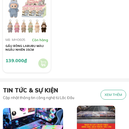
Mã: MH0605
Còn hàng
GẤU BÔNG LABUBU MÀU
NGẪU NHIÊN 15CM
139.000
đ
TIN TỨC & SỰ KIỆN
XEM THÊM
Cập nhật thông tin công nghệ từ Lắc Đầu