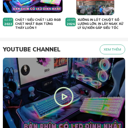
CHẤT ! SIÊU CHẤT ! LED RGB
XƯỞNG IN LÓT CHUỘT SỐ
02.07
23.05
2022
CHẤT NHẤT BẠN TỪNG
2026
LƯỢNG LỚN, IN LẤY NGAY, XỬ
THẤY LUÔN !!
LÝ SỰ KIẾN GẤP SIÊU TỐC
YOUTUBE CHANNEL
XEM THÊM