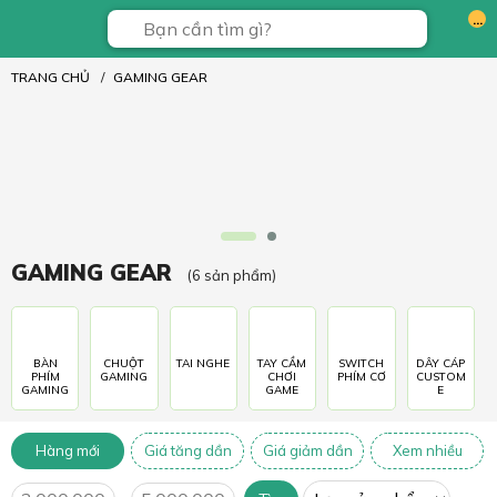
...
TRANG CHỦ
GAMING GEAR
GAMING GEAR
(6 sản phẩm)
BÀN
CHUỘT
TAI NGHE
TAY CẦM
SWITCH
DÂY CÁP
PHÍM
GAMING
CHƠI
PHÍM CƠ
CUSTOM
GAMING
GAME
E
Hàng mới
Giá tăng dần
Giá giảm dần
Xem nhiều