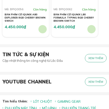
Mã: BPIQ0056
Còn hàng
Mã: BPIQ0062
Còn hàng
BÀN PHÍM CƠ IQUNIX A80
BÀN PHÍM CƠ IQUNIX L80
EXPLORER RGB CHERRY BROWN
FORMULA TYPING RGB CHERRY
SWICH
BROWN SWITCH
4.450.000
đ
4.450.000
đ
TIN TỨC & SỰ KIỆN
XEM THÊM
Cập nhật thông tin công nghệ từ Lắc Đầu
YOUTUBE CHANNEL
XEM THÊM
Tìm hiểu thêm:
LÓT CHUỘT
GAMING GEAR
PHỤ KIỆN MÁY TÍNH
MÔ HÌNH
PHỤ KIỆN TRANG TRÍ