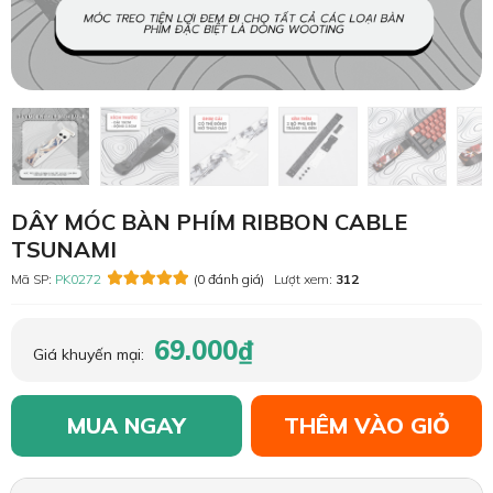
DÂY MÓC BÀN PHÍM RIBBON CABLE
TSUNAMI
Mã SP:
PK0272
(0 đánh giá)
Lượt xem:
312
69.000₫
Giá khuyến mại:
MUA NGAY
THÊM VÀO GIỎ