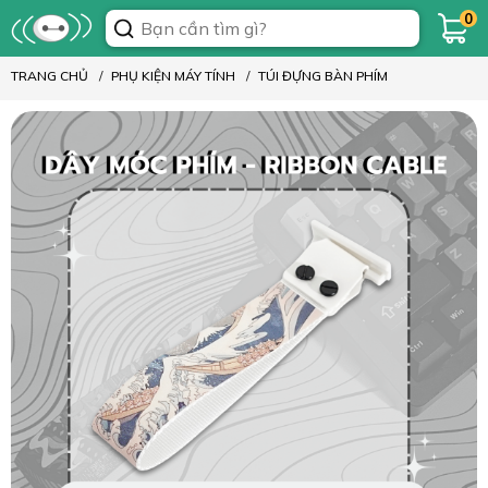
0
TRANG CHỦ
PHỤ KIỆN MÁY TÍNH
TÚI ĐỰNG BÀN PHÍM