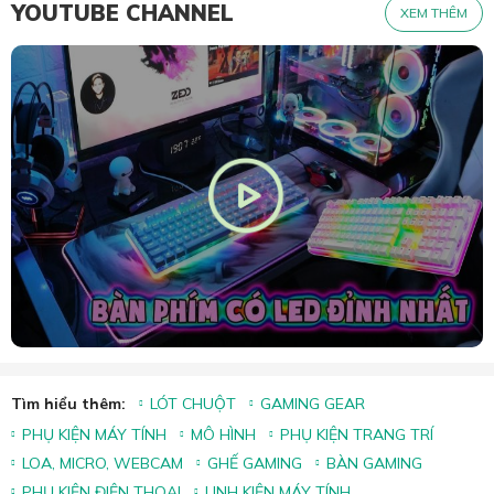
YOUTUBE CHANNEL
XEM THÊM
Tìm hiểu thêm:
LÓT CHUỘT
GAMING GEAR
PHỤ KIỆN MÁY TÍNH
MÔ HÌNH
PHỤ KIỆN TRANG TRÍ
LOA, MICRO, WEBCAM
GHẾ GAMING
BÀN GAMING
PHỤ KIỆN ĐIỆN THOẠI
LINH KIỆN MÁY TÍNH