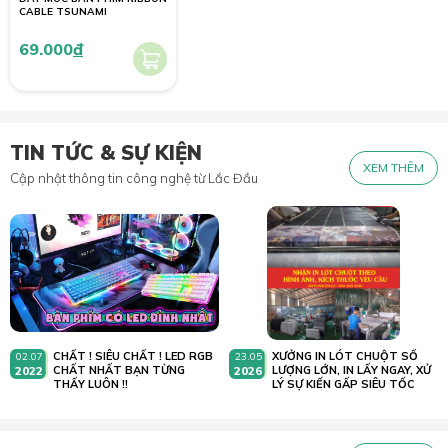
CABLE TSUNAMI
69.000
đ
TIN TỨC & SỰ KIỆN
XEM THÊM
Cập nhật thông tin công nghệ từ Lắc Đầu
CHẤT ! SIÊU CHẤT ! LED RGB
XƯỞNG IN LÓT CHUỘT SỐ
02.07
23.05
2022
CHẤT NHẤT BẠN TỪNG
2026
LƯỢNG LỚN, IN LẤY NGAY, XỬ
THẤY LUÔN !!
LÝ SỰ KIẾN GẤP SIÊU TỐC