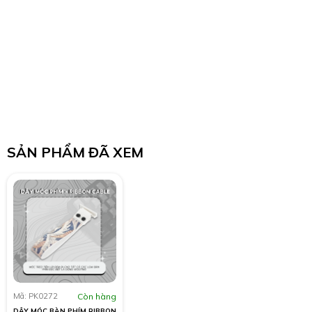
SẢN PHẨM ĐÃ XEM
Mã: PK0272
Còn hàng
DÂY MÓC BÀN PHÍM RIBBON