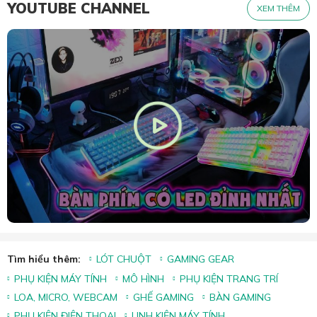
YOUTUBE CHANNEL
XEM THÊM
Tìm hiểu thêm:
LÓT CHUỘT
GAMING GEAR
PHỤ KIỆN MÁY TÍNH
MÔ HÌNH
PHỤ KIỆN TRANG TRÍ
LOA, MICRO, WEBCAM
GHẾ GAMING
BÀN GAMING
PHỤ KIỆN ĐIỆN THOẠI
LINH KIỆN MÁY TÍNH