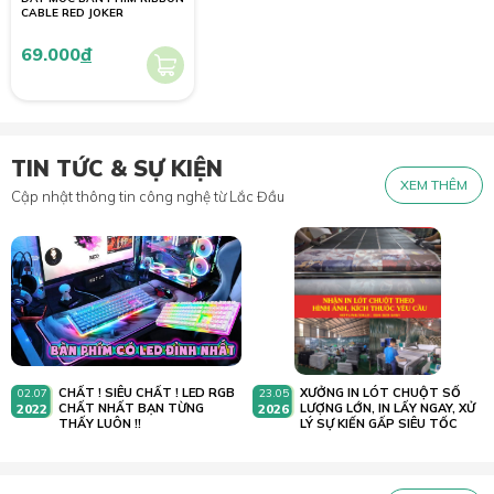
CABLE RED JOKER
69.000
đ
TIN TỨC & SỰ KIỆN
XEM THÊM
Cập nhật thông tin công nghệ từ Lắc Đầu
CHẤT ! SIÊU CHẤT ! LED RGB
XƯỞNG IN LÓT CHUỘT SỐ
02.07
23.05
2022
CHẤT NHẤT BẠN TỪNG
2026
LƯỢNG LỚN, IN LẤY NGAY, XỬ
THẤY LUÔN !!
LÝ SỰ KIẾN GẤP SIÊU TỐC