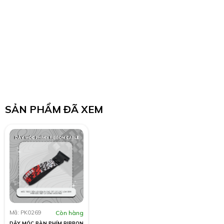
SẢN PHẨM ĐÃ XEM
Mã: PK0269
Còn hàng
DÂY MÓC BÀN PHÍM RIBBON