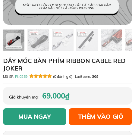
DÂY MÓC BÀN PHÍM RIBBON CABLE RED
JOKER
Mã SP:
PK0269
(0 đánh giá)
Lượt xem:
309
69.000₫
Giá khuyến mại:
MUA NGAY
THÊM VÀO GIỎ