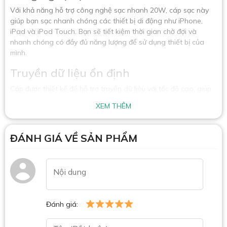
Với khả năng hỗ trợ công nghệ sạc nhanh 20W, cáp sạc này
giúp bạn sạc nhanh chóng các thiết bị di động như iPhone,
iPad và iPod Touch. Bạn sẽ tiết kiệm thời gian chờ đợi và
nhanh chóng có đầy đủ năng lượng để sử dụng thiết bị của
mình.
Truyền dữ liệu ổn định
Cáp được thiết kế để hỗ trợ truyền dữ liệu với tốc độ cao, giúp
bạn chuyển tập tin, hình ảnh và video một cách nhanh chóng
XEM THÊM
và ổn định. Bạn có thể truyền dữ liệu giữa thiết bị di động và
máy tính hoặc các thiết bị khác một cách thuận tiện.
ĐÁNH GIÁ VỀ SẢN PHẨM
Thiết kế rút gọn và tiện dụng
Với thiết kế rút gọn, cáp sạc này dễ dàng gấp gọn và giữ gọn
gàng. Bạn có thể dễ dàng mang theo cáp trong túi xách, balo
hoặc túi quần áo mà không tốn nhiều không gian. Điều này
giúp bạn sạc và truyền dữ liệu một cách thuận tiện khi đang di
chuyển.
Đánh giá:
Chất liệu chất lượng cao