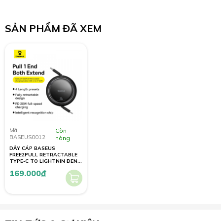
SẢN PHẨM ĐÃ XEM
Mã:
Còn
BASEUS0012
hàng
DÂY CÁP BASEUS
FREE2PULL RETRACTABLE
TYPE-C TO LIGHTNIN ĐEN
(20W/1M)
169.000
đ