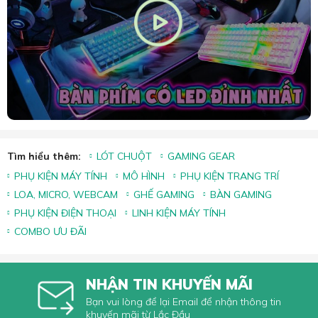
Tìm hiểu thêm:
LÓT CHUỘT
GAMING GEAR
PHỤ KIỆN MÁY TÍNH
MÔ HÌNH
PHỤ KIỆN TRANG TRÍ
LOA, MICRO, WEBCAM
GHẾ GAMING
BÀN GAMING
PHỤ KIỆN ĐIỆN THOẠI
LINH KIỆN MÁY TÍNH
COMBO ƯU ĐÃI
NHẬN TIN KHUYẾN MÃI
Bạn vui lòng để lại Email để nhận thông tin
khuyến mãi từ Lắc Đầu