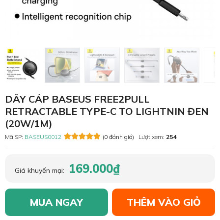
DÂY CÁP BASEUS FREE2PULL
RETRACTABLE TYPE-C TO LIGHTNIN ĐEN
(20W/1M)
Mã SP:
BASEUS0012
(0 đánh giá)
Lượt xem:
254
169.000₫
Giá khuyến mại:
MUA NGAY
THÊM VÀO GIỎ