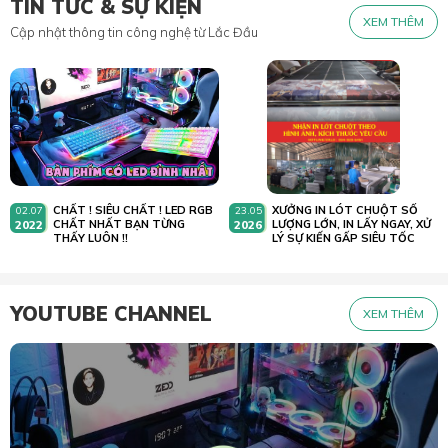
TIN TỨC & SỰ KIỆN
XEM THÊM
Cập nhật thông tin công nghệ từ Lắc Đầu
CHẤT ! SIÊU CHẤT ! LED RGB
XƯỞNG IN LÓT CHUỘT SỐ
02.07
23.05
2022
CHẤT NHẤT BẠN TỪNG
2026
LƯỢNG LỚN, IN LẤY NGAY, XỬ
THẤY LUÔN !!
LÝ SỰ KIẾN GẤP SIÊU TỐC
YOUTUBE CHANNEL
XEM THÊM