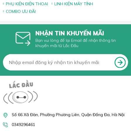
PHỤ KIỆN ĐIỆN THOẠI
LINH KIỆN MÁY TÍNH
COMBO ƯU ĐÃI
NHẬN TIN KHUYẾN MÃI
Bạn vui lòng để lại Email để nhận thông tin
khuyến mãi từ Lắc Đầu
Số 66 Xã Đàn, Phường Phương Liên, Quận Đống Đa, Hà Nội
0349296461