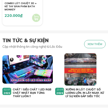
COMBO LÓT CHUỘT 3D +
KÊ TAY BÀN PHÍM BATH
MONKEY
220.000
đ
TIN TỨC & SỰ KIỆN
XEM THÊM
Cập nhật thông tin công nghệ từ Lắc Đầu
CHẤT ! SIÊU CHẤT ! LED RGB
XƯỞNG IN LÓT CHUỘT SỐ
02.07
23.05
2022
CHẤT NHẤT BẠN TỪNG
2026
LƯỢNG LỚN, IN LẤY NGAY, XỬ
THẤY LUÔN !!
LÝ SỰ KIẾN GẤP SIÊU TỐC