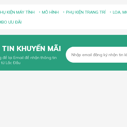
HỤ KIỆN MÁY TÍNH
MÔ HÌNH
PHỤ KIỆN TRANG TRÍ
LOA, M
BO ƯU ĐÃI
 TIN KHUYẾN MÃI
g để lại Email để nhận thông tin
 từ Lắc Đầu
KHÁCH HÀNG
CHÍNH SÁCH CHUNG
n mua hàng trực tuyến
Chính sách, quy định chung
n thanh toán
Chính sách vận chuyển
iếu Nại
Chính sách bảo hành
Chính sách đổi trả và hoàn tiền
Chính sách xử lý khiếu nại