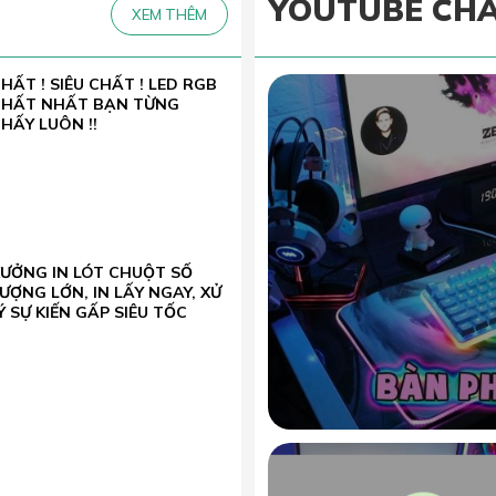
YOUTUBE CH
XEM THÊM
HẤT ! SIÊU CHẤT ! LED RGB
CHẤT NHẤT BẠN TỪNG
HẤY LUÔN !!
XƯỞNG IN LÓT CHUỘT SỐ
ƯỢNG LỚN, IN LẤY NGAY, XỬ
Ý SỰ KIẾN GẤP SIÊU TỐC