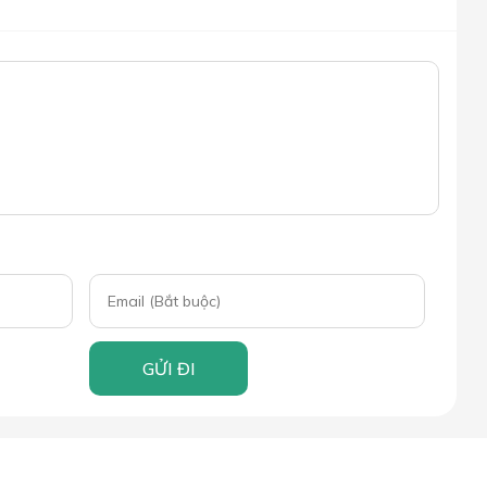
GỬI ĐI