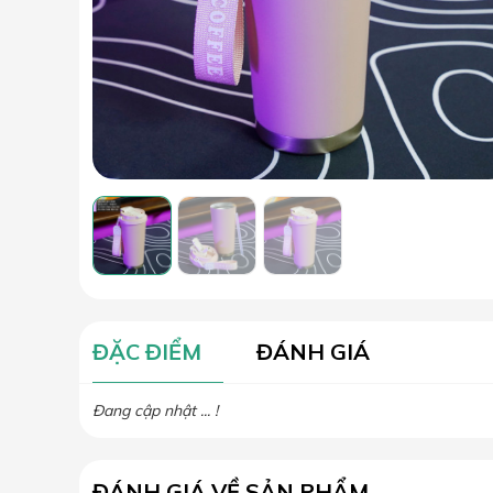
ĐẶC ĐIỂM
ĐÁNH GIÁ
Đang cập nhật ... !
ĐÁNH GIÁ VỀ SẢN PHẨM