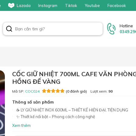
e
Lazada
Instagram
Tiktok
Youtube
Facebook
Hotline
0349.29
CỐC GIỮ NHIỆT 700ML CAFE VĂN PHÒN
HỒNG ĐẾ VÀNG
Mã SP:
COC024
Lượt xem:
90
(0 đánh giá)
Thông số sản phẩm
☕ LY GIỮ NHIỆT INOX 600ML – THIẾT KẾ HIỆN ĐẠI, TIỆN DỤNG
✨ Thiết kế nổi bật – Phong cách công nghệ
Xem thêm