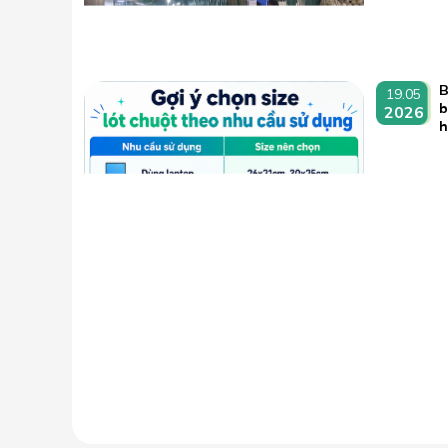
B
19.05
b
2026