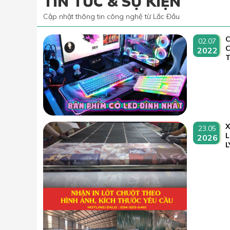
TIN TỨC & SỰ KIỆN
Cập nhật thông tin công nghệ từ Lắc Đầu
C
02.07
2022
T
23.05
L
2026
L