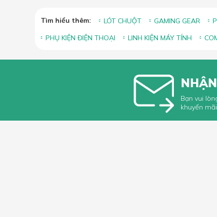
Tìm hiểu thêm:
LÓT CHUỘT
GAMING GEAR
P
PHỤ KIỆN ĐIỆN THOẠI
LINH KIỆN MÁY TÍNH
COM
NHẬN
Bạn vui lòn
khuyến mãi
HỖ TRỢ 
Hướng dẫ
Hướng dẫ
66 Xã Đàn, Phường Phương Liên, Quận
Góp ý, Kh
Đống Đa, Hà Nội
Hotline & Zalo: 0349296461