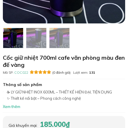
Cốc giữ nhiệt 700ml cafe văn phòng màu đen
đế vàng
Mã SP:
COC022
(0 đánh giá)
Lượt xem:
131
Thông số sản phẩm
☕ LY GIỮ NHIỆT INOX 600ML – THIẾT KẾ HIỆN ĐẠI, TIỆN DỤNG
✨ Thiết kế nổi bật – Phong cách công nghệ
Xem thêm
185.000₫
Giá khuyến mại: