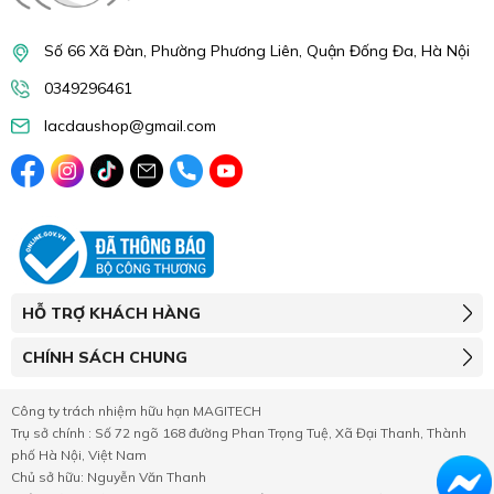
Số 66 Xã Đàn, Phường Phương Liên, Quận Đống Đa, Hà Nội
0349296461
lacdaushop@gmail.com
HỖ TRỢ KHÁCH HÀNG
CHÍNH SÁCH CHUNG
Công ty trách nhiệm hữu hạn MAGITECH
Trụ sở chính : Số 72 ngõ 168 đường Phan Trọng Tuệ, Xã Đại Thanh, Thành
phố Hà Nội, Việt Nam
Chủ sở hữu: Nguyễn Văn Thanh