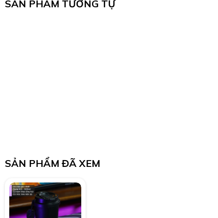
SẢN PHẨM TƯƠNG TỰ
SẢN PHẨM ĐÃ XEM