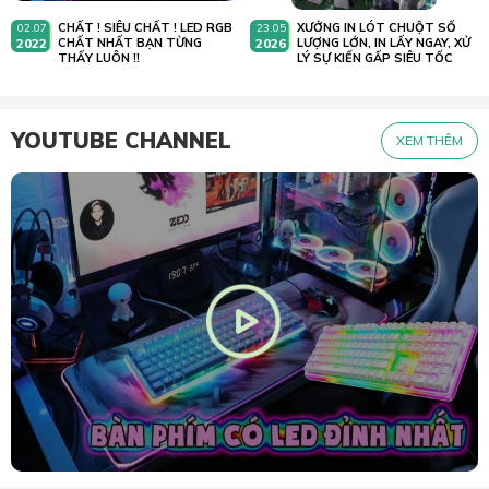
CHẤT ! SIÊU CHẤT ! LED RGB
XƯỞNG IN LÓT CHUỘT SỐ
02.07
23.05
2022
CHẤT NHẤT BẠN TỪNG
2026
LƯỢNG LỚN, IN LẤY NGAY, XỬ
THẤY LUÔN !!
LÝ SỰ KIẾN GẤP SIÊU TỐC
YOUTUBE CHANNEL
XEM THÊM