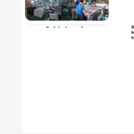
B
19.05
b
2026