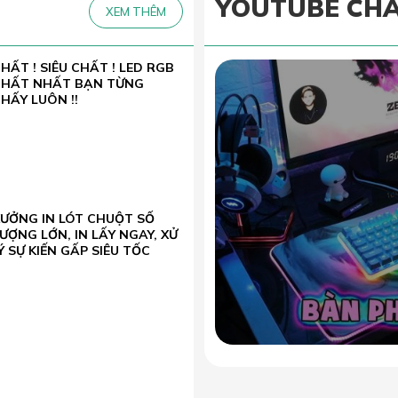
YOUTUBE CH
XEM THÊM
HẤT ! SIÊU CHẤT ! LED RGB
CHẤT NHẤT BẠN TỪNG
HẤY LUÔN !!
XƯỞNG IN LÓT CHUỘT SỐ
ƯỢNG LỚN, IN LẤY NGAY, XỬ
Ý SỰ KIẾN GẤP SIÊU TỐC