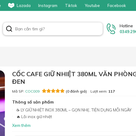
e
Lazada
Instagram
Tiktok
Youtube
Facebook
Hotline
0349.29
CỐC CAFE GIỮ NHIỆT 380ML VĂN PHÒN
ĐEN
Mã SP:
COC009
Lượt xem:
117
(0 đánh giá)
Thông số sản phẩm
☕ LY GIỮ NHIỆT INOX 380ML – GỌN NHẸ, TIỆN DỤNG MỖI NGÀY
🔥 Lõi inox giữ nhiệt
Xem thêm