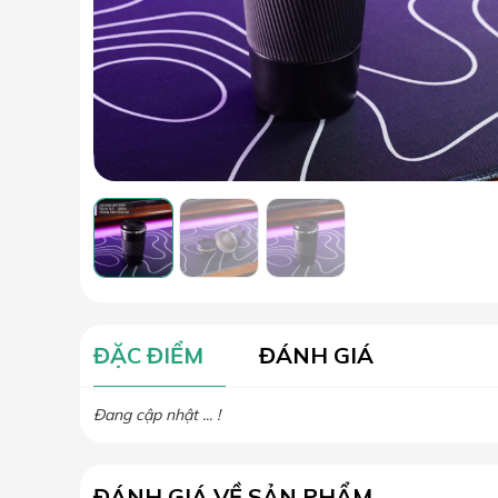
ĐẶC ĐIỂM
ĐÁNH GIÁ
Đang cập nhật ... !
ĐÁNH GIÁ VỀ SẢN PHẨM