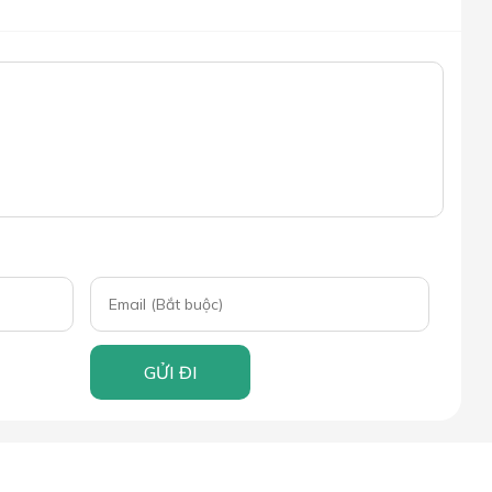
GỬI ĐI