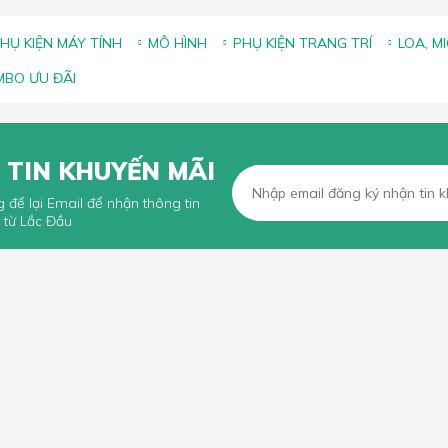
HỤ KIỆN MÁY TÍNH
MÔ HÌNH
PHỤ KIỆN TRANG TRÍ
LOA, M
BO ƯU ĐÃI
 TIN KHUYẾN MÃI
g để lại Email để nhận thông tin
 từ Lắc Đầu
KHÁCH HÀNG
CHÍNH SÁCH CHUNG
n mua hàng trực tuyến
Chính sách, quy định chung
n thanh toán
Chính sách vận chuyển
iếu Nại
Chính sách bảo hành
Chính sách đổi trả và hoàn tiền
Chính sách xử lý khiếu nại