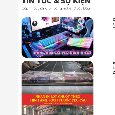
TIN TỨC & SỰ KIỆN
Cập nhật thông tin công nghệ từ Lắc Đầu
C
02.07
2022
T
23.05
L
2026
L