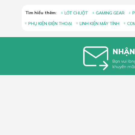
Tìm hiểu thêm:
LÓT CHUỘT
GAMING GEAR
P
PHỤ KIỆN ĐIỆN THOẠI
LINH KIỆN MÁY TÍNH
COM
NHẬN
Bạn vui lòn
khuyến mãi
HỖ TRỢ 
Hướng dẫ
Hướng dẫ
66 Xã Đàn, Phường Phương Liên, Quận
Góp ý, Kh
Đống Đa, Hà Nội
Hotline & Zalo: 0349296461