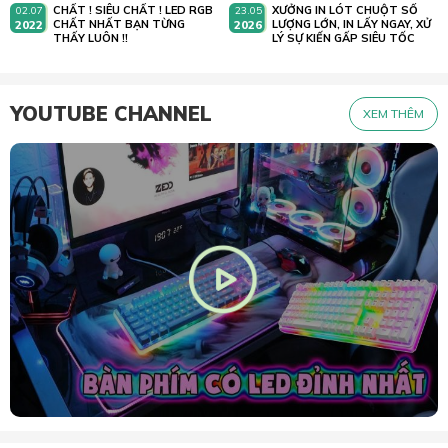
CHẤT ! SIÊU CHẤT ! LED RGB
XƯỞNG IN LÓT CHUỘT SỐ
02.07
23.05
2022
CHẤT NHẤT BẠN TỪNG
2026
LƯỢNG LỚN, IN LẤY NGAY, XỬ
THẤY LUÔN !!
LÝ SỰ KIẾN GẤP SIÊU TỐC
YOUTUBE CHANNEL
XEM THÊM