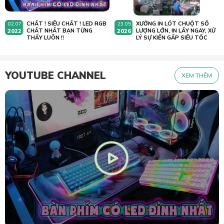
CHẤT ! SIÊU CHẤT ! LED RGB
XƯỞNG IN LÓT CHUỘT SỐ
02.07
23.05
2022
CHẤT NHẤT BẠN TỪNG
2026
LƯỢNG LỚN, IN LẤY NGAY, XỬ
THẤY LUÔN !!
LÝ SỰ KIẾN GẤP SIÊU TỐC
YOUTUBE CHANNEL
XEM THÊM