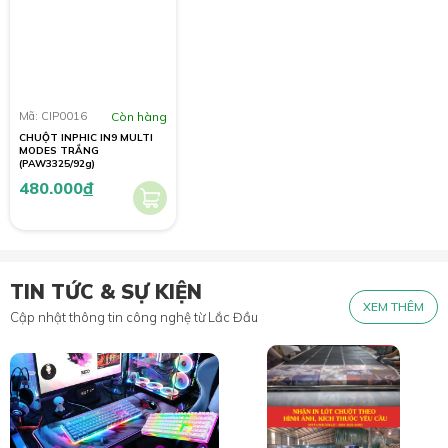
Mã: CIP0016
Còn hàng
CHUỘT INPHIC IN9 MULTI
MODES TRẮNG
(PAW3325/92g)
480.000
đ
TIN TỨC & SỰ KIỆN
XEM THÊM
Cập nhật thông tin công nghệ từ Lắc Đầu