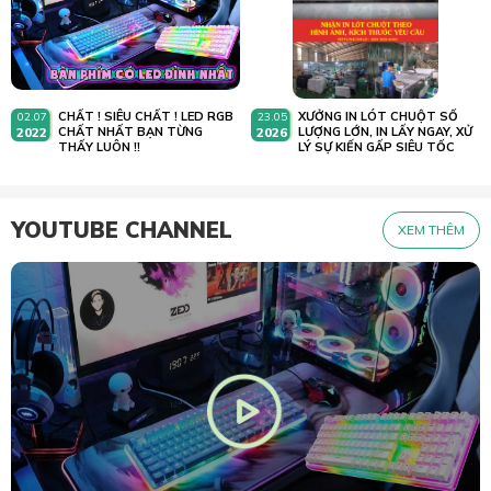
CHẤT ! SIÊU CHẤT ! LED RGB
XƯỞNG IN LÓT CHUỘT SỐ
02.07
23.05
2022
CHẤT NHẤT BẠN TỪNG
2026
LƯỢNG LỚN, IN LẤY NGAY, XỬ
THẤY LUÔN !!
LÝ SỰ KIẾN GẤP SIÊU TỐC
YOUTUBE CHANNEL
XEM THÊM