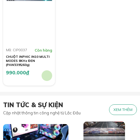
Mã: CIP0037
Còn hàng
CHUỘT INPHIC IN10 MULTI
MODES 8KHz ĐEN
(PAW3395/60g)
990.000
đ
TIN TỨC & SỰ KIỆN
XEM THÊM
Cập nhật thông tin công nghệ từ Lắc Đầu