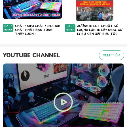
CHẤT ! SIÊU CHẤT ! LED RGB
XƯỞNG IN LÓT CHUỘT SỐ
02.07
23.05
2022
CHẤT NHẤT BẠN TỪNG
2026
LƯỢNG LỚN, IN LẤY NGAY, XỬ
THẤY LUÔN !!
LÝ SỰ KIẾN GẤP SIÊU TỐC
YOUTUBE CHANNEL
XEM THÊM