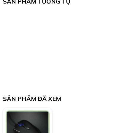
SẢN PHẨM TƯƠNG TỰ
SẢN PHẨM ĐÃ XEM