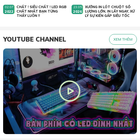
CHẤT ! SIÊU CHẤT ! LED RGB
XƯỞNG IN LÓT CHUỘT SỐ
02.07
23.05
2022
CHẤT NHẤT BẠN TỪNG
2026
LƯỢNG LỚN, IN LẤY NGAY, XỬ
THẤY LUÔN !!
LÝ SỰ KIẾN GẤP SIÊU TỐC
YOUTUBE CHANNEL
XEM THÊM