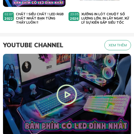
CHẤT ! SIÊU CHẤT ! LED RGB
XƯỞNG IN LÓT CHUỘT SỐ
02.07
23.05
2022
CHẤT NHẤT BẠN TỪNG
2026
LƯỢNG LỚN, IN LẤY NGAY, XỬ
THẤY LUÔN !!
LÝ SỰ KIẾN GẤP SIÊU TỐC
YOUTUBE CHANNEL
XEM THÊM