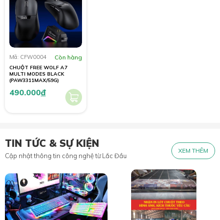
Mã: CFW0004
Còn hàng
CHUỘT FREE WOLF A7
MULTI MODES BLACK
(PAW3311MAX/59G)
490.000
đ
TIN TỨC & SỰ KIỆN
XEM THÊM
Cập nhật thông tin công nghệ từ Lắc Đầu