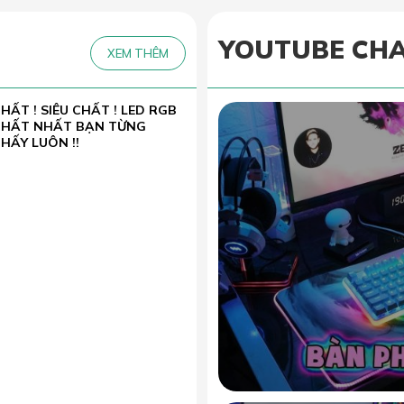
YOUTUBE CH
XEM THÊM
HẤT ! SIÊU CHẤT ! LED RGB
CHẤT NHẤT BẠN TỪNG
HẤY LUÔN !!
XƯỞNG IN LÓT CHUỘT SỐ
ƯỢNG LỚN, IN LẤY NGAY, XỬ
Ý SỰ KIẾN GẤP SIÊU TỐC