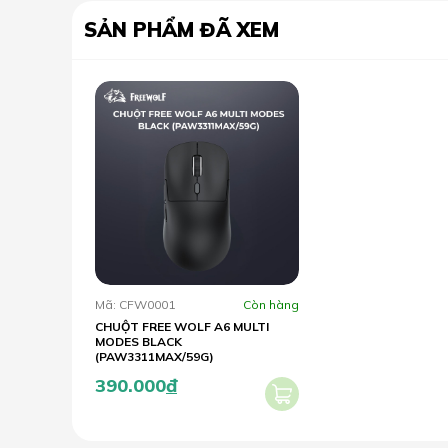
SẢN PHẨM ĐÃ XEM
Mã: CFW0001
Còn hàng
CHUỘT FREE WOLF A6 MULTI
MODES BLACK
(PAW3311MAX/59G)
390.000
đ