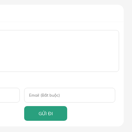
GỬI ĐI