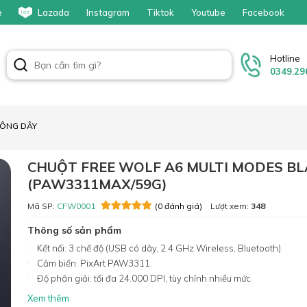
e
Lazada
Instagram
Tiktok
Youtube
Facebook
Hotline
0349.29
ÔNG DÂY
CHUỘT FREE WOLF A6 MULTI MODES B
(PAW3311MAX/59G)
Mã SP:
CFW0001
Lượt xem:
348
(0 đánh giá)
Thông số sản phẩm
Kết nối: 3 chế độ (USB có dây, 2.4 GHz Wireless, Bluetooth).
Cảm biến: PixArt PAW3311.
Độ phân giải: tối đa 24.000 DPI, tùy chỉnh nhiều mức.
Xem thêm