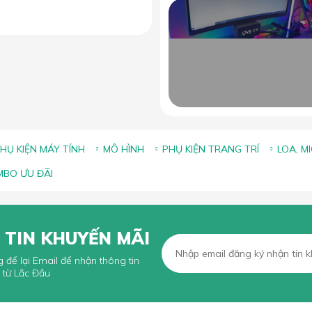
ảng kích thước lót chuột phổ
iến và cách chọn size phù
hợp