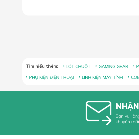
B
19.05
b
2026