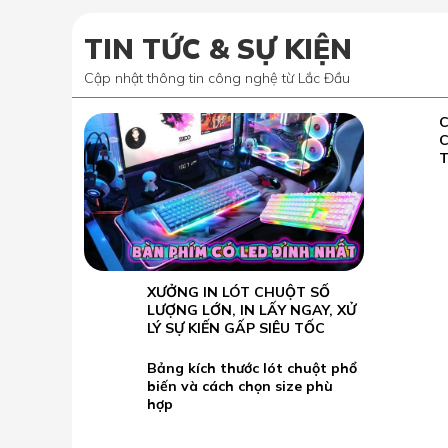
TIN TỨC & SỰ KIỆN
Cập nhật thông tin công nghệ từ Lắc Đầu
C
02.07
2022
T
23.05
L
2026
L